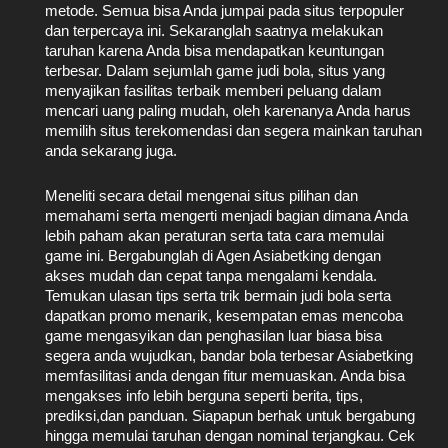
metode. Semua bisa Anda jumpai pada situs terpopuler
dan terpercaya ini. Sekaranglah saatnya melakukan
taruhan karena Anda bisa mendapatkan keuntungan
terbesar. Dalam sejumlah game judi bola, situs yang
menyajikan fasilitas terbaik memberi peluang dalam
mencari uang paling mudah, oleh karenanya Anda harus
memilih situs terekomendasi dan segera mainkan taruhan
anda sekarang juga.
Meneliti secara detail mengenai situs pilihan dan
memahami serta mengerti menjadi bagian dimana Anda
lebih paham akan peraturan serta tata cara memulai
game ini. Bergabunglah di Agen Asiabetking dengan
akses mudah dan cepat tanpa mengalami kendala.
Temukan ulasan tips serta trik bermain judi bola serta
dapatkan promo menarik, kesempatan emas mencoba
game mengasyikan dan penghasilan luar biasa bisa
segera anda wujudkan, bandar bola terbesar Asiabetking
memfasilitasi anda dengan fitur memuaskan. Anda bisa
mengakses info lebih berguna seperti berita, tips,
prediksi,dan panduan. Siapapun berhak untuk bergabung
hingga memulai taruhan dengan nominal terjangkau. Cek