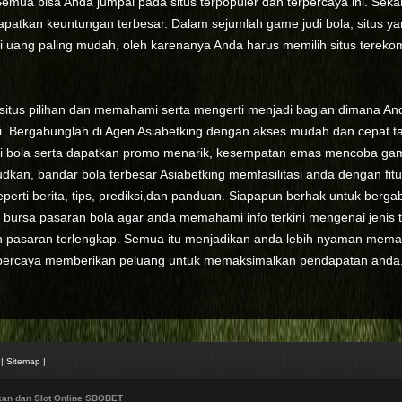
Semua bisa Anda jumpai pada situs terpopuler dan terpercaya ini. Se
atkan keuntungan terbesar. Dalam sejumlah game judi bola, situs yang
 uang paling mudah, oleh karenanya Anda harus memilih situs terek
i situs pilihan dan memahami serta mengerti menjadi bagian dimana A
ni. Bergabunglah di Agen Asiabetking dengan akses mudah dan cepat
 judi bola serta dapatkan promo menarik, kesempatan emas mencoba g
udkan, bandar bola terbesar Asiabetking memfasilitasi anda dengan fi
perti berita, tips, prediksi,dan panduan. Siapapun berhak untuk ber
 bursa pasaran bola agar anda memahami info terkini mengenai jenis 
 pasaran terlengkap. Semua itu menjadikan anda lebih nyaman memasa
terpercaya memberikan peluang untuk memaksimalkan pendapatan anda
 |
Sitemap
|
kan dan Slot Online SBOBET