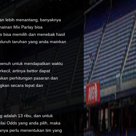
san lebih menantang, banyaknya
mainan Mix Parlay bisa
s bisa memilih dan menebak hasil
seluruh taruhan yang anda mainkan
k penuh untuk mendapatkan waktu
ecil, artinya bettor dapat
ukan perhitungan pasaran dan
ngkan secara tepat dan
g adalah 13 ribu, dan untuk
nilai Odds yang anda pilih, maka
anya perlu menentukan tim yang