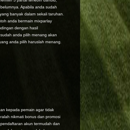
ilih 3 partai terlebih dahulu,
ebelumnya. Apabila anda sudah
ang banyak dalam sekali taruhan.
ntoh anda bermain mixparlay
ndingan dengan hasil
g sudah anda pilih menang akan
yang anda pilih haruslah menang.
gan kepada pemain agar tidak
eralah nikmati bonus dan promosi
i pendaftaran akun termudah dan