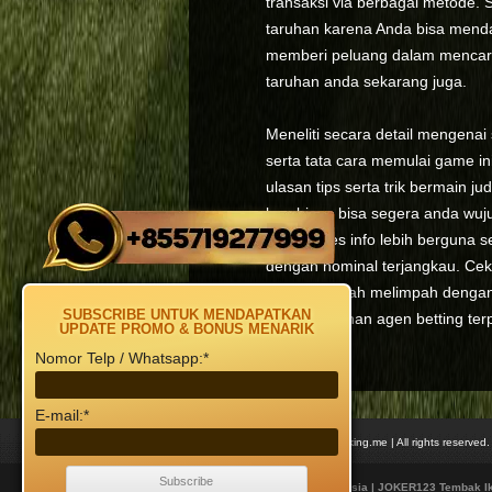
transaksi via berbagai metode. 
taruhan karena Anda bisa mendap
memberi peluang dalam mencari
taruhan anda sekarang juga.
Meneliti secara detail mengena
serta tata cara memulai game i
ulasan tips serta trik bermain
luar biasa bisa segera anda wuj
mengakses info lebih berguna se
dengan nominal terjangkau. Cek
meraih hadiah melimpah dengan
SUBSCRIBE UNTUK MENDAPATKAN
terbaik layanan agen betting 
UPDATE PROMO & BONUS MENARIK
Nomor Telp / Whatsapp:*
E-mail:*
Copyright © 2012-2026 Asiabetking.me | All rights reserved.
https://saldomatours.com
Situs Agen Judi Online Indonesia | JOKER123 Tembak I