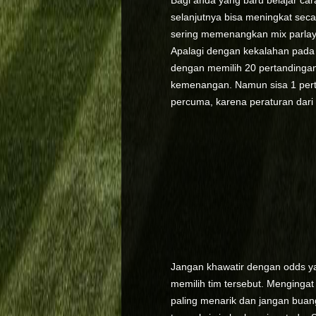
Bagi anda yang baru belajar ca
selanjutnya bisa meningkat sec
sering memenangkan mix parlay
Apalagi dengan kekalahan pada
dengan memilih 20 pertandingan
kemenangan. Namun sisa 1 perta
percuma, karena peraturan dari
Jangan khawatir dengan odds ya
memilih tim tersebut. Mengingat
paling menarik dan jangan buan