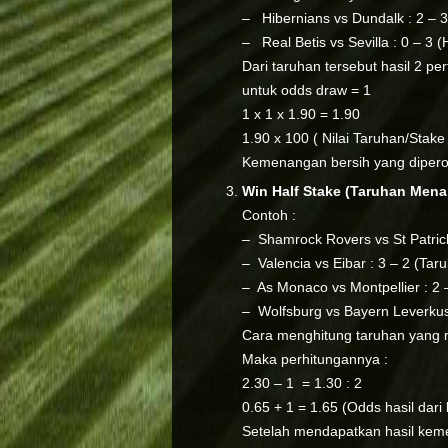
– Hibernians vs Dundalk : 2 – 3
– Real Betis vs Sevilla : 0 – 3 
Dari taruhan tersebut hasil 2 p
untuk odds draw = 1
1 x 1 x 1.90 = 1.90
1.90 x 100 ( Nilai Taruhan/Stake
Kemenangan bersih yang dipero
Win Half Stake
(Taruhan Mena
Contoh :
– Shamrock Rovers vs St Patrick
– Valencia vs Eibar : 3 – 2 (Ta
– As Monaco vs Montpellier : 2 
– Wolfsburg vs Bayern Leverkuse
Cara menghitung taruhan yang m
Maka perhitungannya :
2.30 – 1 = 1.30 : 2
0.65 + 1 = 1.65 (Odds hasil da
Setelah mendapatkan hasil ke