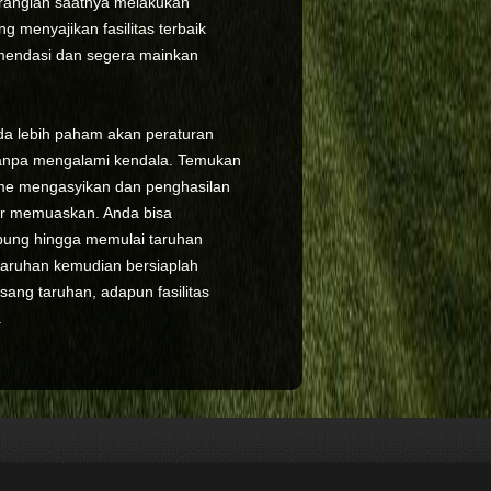
karanglah saatnya melakukan
 menyajikan fasilitas terbaik
omendasi dan segera mainkan
nda lebih paham akan peraturan
 tanpa mengalami kendala. Temukan
ame mengasyikan dan penghasilan
tur memuaskan. Anda bisa
gabung hingga memulai taruhan
taruhan kemudian bersiaplah
ng taruhan, adapun fasilitas
.