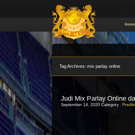
Home
Tag Archives:
mix parlay online
Judi Mix Parlay Online 
September 14, 2020
Category :
Predik