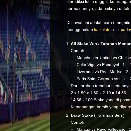
diprediksi lebih unggul, keteranga
permainannya, ada baiknya untuk
Di bawah ini adalah cara menghit
menggunakan
kalkulator mix parla
All Stake Win / Taruhan Men
Contoh :
– Manchester United vs Chelsea
– Celta Vigo vs Espanyol : 1 –
– Liverpool vs Real Madrid : 2
– Paris Saint German vs Lille :
Dari taruhan tersebut semuany
2 x 1.90 x 1.80 x 2.10 = 14.36
14.36 x 100 Stake yang di pasa
Kemenangan bersih yang diperol
Draw Stake ( Taruhan Seri )
Contoh :
– Malaga vs Rayo Vallecano : 1