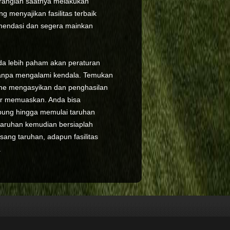
karanglah saatnya melakukan
 menyajikan fasilitas terbaik
omendasi dan segera mainkan
nda lebih paham akan peraturan
 tanpa mengalami kendala. Temukan
ame mengasyikan dan penghasilan
tur memuaskan. Anda bisa
gabung hingga memulai taruhan
taruhan kemudian bersiaplah
ng taruhan, adapun fasilitas
.