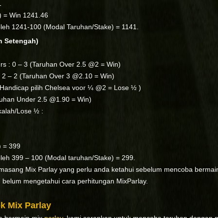
1
e) = Win 1241.46
leh 1241-100 (Modal Taruhan/Stake) = 1141.
h Setengah)
s : 0 – 3 (Taruhan Over 2.5 @2 = Win)
: 2 – 2 (Taruhan Over 3 @2.10 = Win)
(Handicap pilih Chelsea voor ¼ @2 = Lose ½ )
aruhan Under 2.5 @1.90 = Win)
alah/Lose ½ :
) = 399
eh 399 – 100 (Modal taruhan/Stake) = 299.
masang Mix Parlay yang perlu anda ketahui sebelum mencoba bermai
g belum mengetahui cara perhitungan MixParlay.
k Mix Parlay