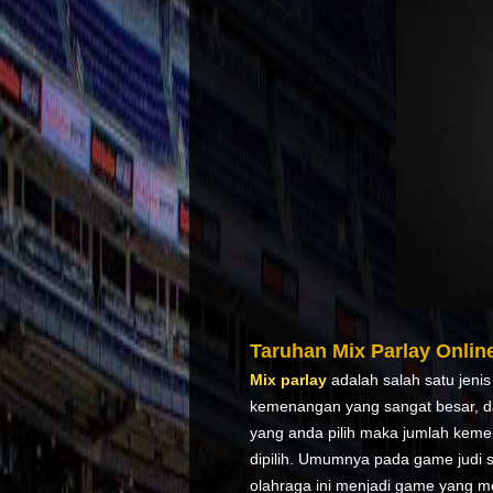
Taruhan Mix Parlay Onlin
Mix parlay
adalah salah satu jenis
kemenangan yang sangat besar, da
yang anda pilih maka jumlah keme
dipilih. Umumnya pada game judi s
olahraga ini menjadi game yang me