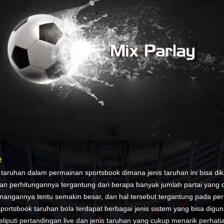
e
 taruhan dalam permainan sportsbook dimana jenis taruhan ini bisa dik
n perhitungannya tergantung dari berapa banyak jumlah partai yang 
nangannya tentu semakin besar, dan hal tersebut tergantung pada per
portsbook taruhan bola terdapat berbagai jenis sistem yang bisa digu
liputi pertandingan live dan jenis taruhan yang cukup menarik perhat