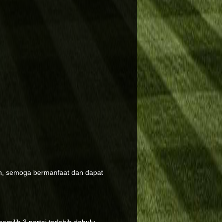
n, semoga bermanfaat dan dapat