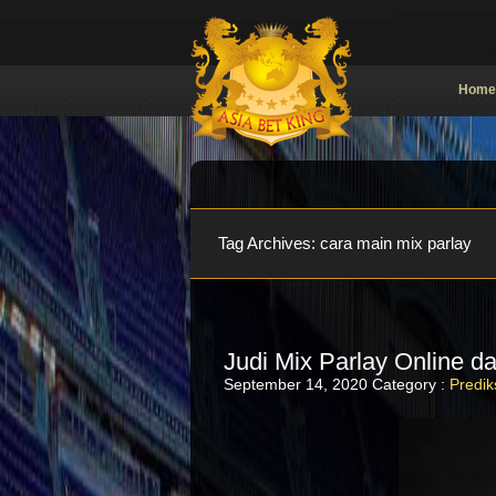
Home
Tag Archives:
cara main mix parlay
Judi Mix Parlay Online 
September 14, 2020
Category :
Predik