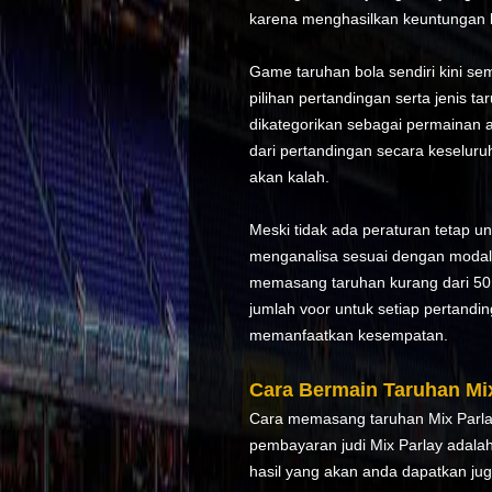
karena menghasilkan keuntungan b
Game taruhan bola sendiri kini s
pilihan pertandingan serta jenis 
dikategorikan sebagai permainan 
dari pertandingan secara keseluru
akan kalah.
Meski tidak ada peraturan tetap 
menganalisa sesuai dengan modal y
memasang taruhan kurang dari 50
jumlah voor untuk setiap pertandi
memanfaatkan kesempatan.
Cara Bermain Taruhan Mi
Cara memasang taruhan Mix Parlay 
pembayaran judi Mix Parlay adalah t
hasil yang akan anda dapatkan ju