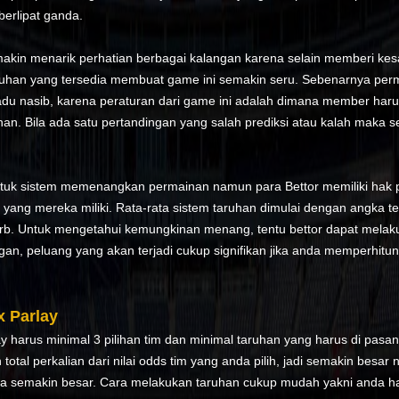
erlipat ganda.
emakin menarik perhatian berbagai kalangan karena selain memberi ke
taruhan yang tersedia membuat game ini semakin seru. Sebenarnya per
adu nasib, karena peraturan dari game ini adalah dimana member haru
han. Bila ada satu pertandingan yang salah prediksi atau kalah maka 
untuk sistem memenangkan permainan namun para Bettor memiliki ha
ang mereka miliki. Rata-rata sistem taruhan dimulai dengan angka terk
rb. Untuk mengetahui kemungkinan menang, tentu bettor dapat melak
ngan, peluang yang akan terjadi cukup signifikan jika anda memperhitu
x Parlay
harus minimal 3 pilihan tim dan minimal taruhan yang harus di pasan
otal perkalian dari nilai odds tim yang anda pilih, jadi semakin besar 
ga semakin besar. Cara melakukan taruhan cukup mudah yakni anda h