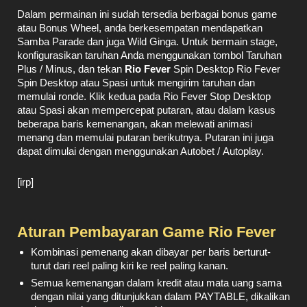
Dalam permainan ini sudah tersedia berbagai bonus game
atau Bonus Wheel, anda berkesempatan mendapatkan
Samba Parade dan juga Wild Ginga. Untuk bermain stage,
konfigurasikan taruhan Anda menggunakan tombol Taruhan
Plus / Minus, dan tekan
Rio Fever
Spin Desktop Rio Fever
Spin Desktop atau Spasi untuk mengirim taruhan dan
memulai ronde. Klik kedua pada Rio Fever Stop Desktop
atau Spasi akan mempercepat putaran, atau dalam kasus
beberapa baris kemenangan, akan melewati animasi
menang dan memulai putaran berikutnya. Putaran ini juga
dapat dimulai dengan menggunakan Autobet / Autoplay.
[irp]
Aturan Pembayaran Game Rio Fever
Kombinasi pemenang akan dibayar per baris berturut-
turut dari reel paling kiri ke reel paling kanan.
Semua kemenangan dalam kredit atau mata uang sama
dengan nilai yang ditunjukkan dalam PAYTABLE, dikalikan