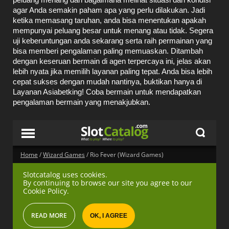
agar Anda semakin paham apa yang perlu dilakukan. Jadi
ketika memasang taruhan, anda bisa menentukan apakah
mempunyai peluang besar untuk menang atau tidak. Segera
uji keberuntungan anda sekarang serta raih permainan yang
bisa memberi pengalaman paling memuaskan. Ditambah
dengan keseruan bermain di agen terpercaya ini, jelas akan
lebih nyata jika memilih layanan paling tepat. Anda bisa lebih
cepat sukses dengan mudah nantinya, buktikan hanya di
Layanan Asiabetking! Coba bermain untuk mendapatkan
pengalaman bermain yang menakjubkan.