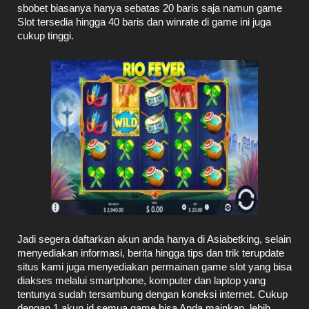
sbobet biasanya hanya sebatas 20 baris saja namun game
Slot tersedia hingga 40 baris dan winrate di game ini juga
cukup tinggi.
Jadi segera daftarkan akun anda hanya di Asiabetking, selain
menyediakan informasi, berita hingga tips dan trik terupdate
situs kami juga menyediakan permainan game slot yang bisa
diakses melalui smartphone, komputer dan laptop yang
tentunya sudah tersambung dengan koneksi internet. Cukup
dengan 1 akun id semua game bisa Anda mainkan, lebih