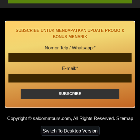
SUBSCRIBE UNTUK MENDAPATKAN UPDATE PROMO &
BONUS MENARIK
Nomor Telp / Whatsapp:*
E-mail:*
Copyright © saldomatours.com, All Rights Reserved.
Sitemap
Switch To Desktop Version