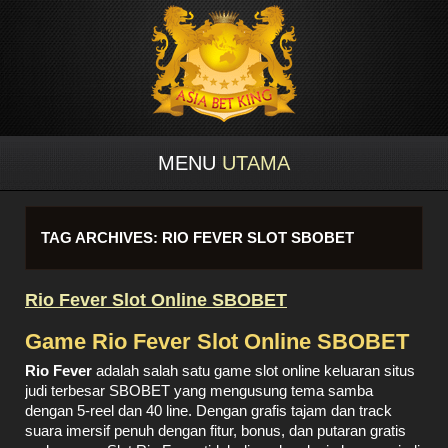
MENU
UTAMA
TAG ARCHIVES:
RIO FEVER SLOT SBOBET
Rio Fever Slot Online SBOBET
Game Rio Fever Slot Online SBOBET
Rio Fever
adalah salah satu game slot online keluaran situs
judi terbesar SBOBET yang mengusung tema samba
dengan 5-reel dan 40 line. Dengan grafis tajam dan track
suara imersif penuh dengan fitur, bonus, dan putaran gratis