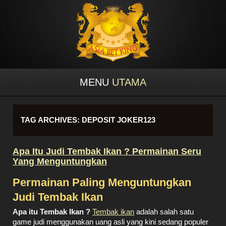
MENU
UTAMA
TAG ARCHIVES:
DEPOSIT JOKER123
Apa Itu Judi Tembak Ikan ? Permainan Seru
Yang Menguntungkan
Permainan Paling Menguntungkan
Judi Tembak Ikan
Apa itu Tembak Ikan ?
Tembak ikan
adalah salah satu
game judi menggunakan uang asli yang kini sedang populer