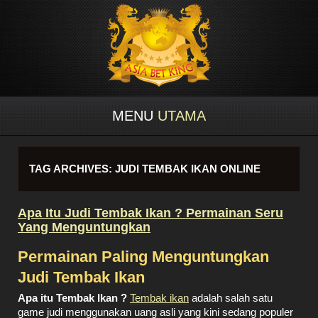
MENU
UTAMA
TAG ARCHIVES:
JUDI TEMBAK IKAN ONLINE
Apa Itu Judi Tembak Ikan ? Permainan Seru
Yang Menguntungkan
Permainan Paling Menguntungkan
Judi Tembak Ikan
Apa itu Tembak Ikan ?
Tembak ikan
adalah salah satu
game judi menggunakan uang asli yang kini sedang populer