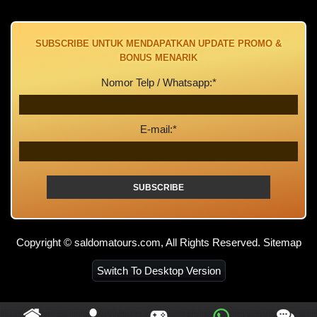
mencoba game tembak ikan sebelumnya silahkan simak
tips bermain berikut ini.
SUBSCRIBE UNTUK MENDAPATKAN UPDATE PROMO &
BONUS MENARIK
Tips dan Trik Bermain Game Judi
Nomor Telp / Whatsapp:*
Tembak Ikan
Untuk memenangkan game judi tembak ikan, maka ada
beberapa trik yang bisa anda lakukan sehingga poin yang
E-mail:*
dikumpulkan lebih besar. Simak tips berikut ini :
Jangan membuang peluru anda tanpa membidik sasaran
yang tepat
Tembaki ikan secara acak atau beruntun namun pastikan
untuk lebih berhati-hati memilih sasaran
Anda bisa hanya menargetkan ikan besar agar menerima
Copyright © saldomatours.com, All Rights Reserved.
Sitemap
keuntungan lebih besar dalam permainan namun pastikan
peluru anda cukup hingga ikan tersebut mati karena ikan
Switch To Desktop Version
besar akan lebih sulit didapat atau membutuhkan banyak
peluru
Targetkan ikan yang mempunyai jackpot, maka poin yang