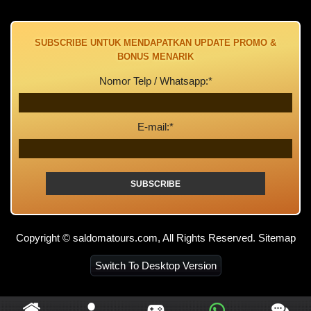
akun gratis serta tersedia taruhan dengan banyak
pertandingan bola terlengkap setiap harinya, berikut game-
game casino yang spektakuler maka para member dapat
SUBSCRIBE UNTUK MENDAPATKAN UPDATE PROMO &
langsung mempertaruhkan keberuntungan dan
BONUS MENARIK
memenangkan hadiah besar. Bergabunglah pada agen resmi
sportsbook & casino terbaik 2019 yang siap menghantarkan
Nomor Telp / Whatsapp:*
anda mencoba taruhan dengan cara super praktis.
Semakin populernya sebuah game judi online, jelas semakin
E-mail:*
banyak website judi yang dicari oleh pecinta taruhan
terutama mereka yang senang mencoba tantangan.
Asiabetking merupakan situs yang cukup menghibur,
menarik, serta memberikan banyak keuntungan bagi anda,
bermain taruhan juga menjadi sumber penghasilan tetapi
untuk anda yang belum beruntung atau kalah bertaruh,
mungkin akan lebih baik jika anda mempelajari secara detail
game yang dimainkan sehingga resiko kerugian bisa
Copyright © saldomatours.com, All Rights Reserved.
Sitemap
diminimalisir. Percayakan taruhan anda hanya di agen resmi
uang asli yang sangat aman dan bisa diandalkan dengan
Switch To Desktop Version
memberi fasilitas terlengkap berikut penyajian game
terpopuler. Jadi tak perlu ragu, bergabunglah sekarang juga.