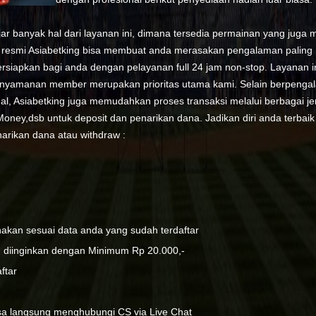
ar banyak hal dari layanan ini, dimana tersedia permainan yang juga 
resmi Asiabetking bisa membuat anda merasakan pengalaman paling m
ersiapkan bagi anda dengan pelayanan full 24 jam non-stop. Layanan 
nyamanan member merupakan prioritas utama kami. Selain berpenga
al, Asiabetking juga memudahkan proses transaksi melalui berbagai je
Money,dsb untuk deposit dan penarikan dana. Jadikan diri anda terbaik
arikan dana atau withdraw :
nakan sesuai data anda yang sudah terdaftar
 diinginkan dengan Minimum Rp 20.000,-
ftar
isa langsung menghubungi CS via Live Chat