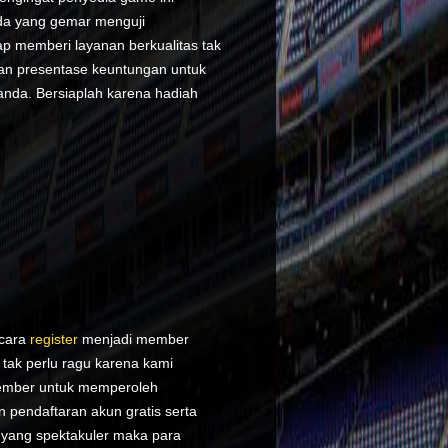
anda yang gemar menguji
ap memberi layanan berkualitas tak
an presentase keuntungan untuk
anda. Bersiaplah karena hadiah
 cara
register
menjadi member
tak perlu ragu karena kami
 member untuk memperoleh
n pendaftaran akun gratis serta
o yang spektakuler maka para