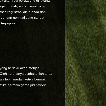
ak akan rugi bergabung di layanan
angat mudah, anda hanya perlu
ses regristrasi akun anda dan
t dengan nominal yang sangat
 terpopuler.
yang berlaku akan menjadi
D. Oleh karenanya usahakanlah anda
asa lebih mudah ketika bermain
ika bermain game judi favorit