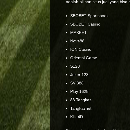
adalah pilihan situs judi yang bis
SBOBET Sportsbook
SBOBET Casino
MAXBET
Nova88
ION Casino
Oriental Game
S128
Joker 123
SV 388
Play 1628
88 Tangkas
Tangkasnet
Klik 4D