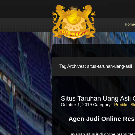
Home
Tag Archives:
situs-taruhan-uang-asli
Situs Taruhan Uang Asli
October 1, 2019
Category :
Prediksi S
Agen Judi Online Res
Layanan situs judi online resmi te