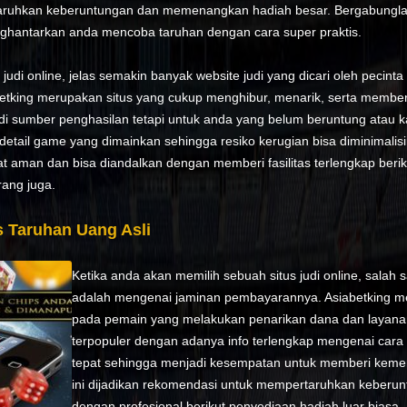
ruhkan keberuntungan dan memenangkan hadiah besar. Bergabunglah
nghantarkan anda mencoba taruhan dengan cara super praktis.
di online, jelas semakin banyak website judi yang dicari oleh pecint
etking merupakan situs yang cukup menghibur, menarik, serta membe
i sumber penghasilan tetapi untuk anda yang belum beruntung atau ka
 detail game yang dimainkan sehingga resiko kerugian bisa diminimali
at aman dan bisa diandalkan dengan memberi fasilitas terlengkap berik
rang juga.
s Taruhan Uang Asli
Ketika anda akan memilih sebuah situs judi online, salah 
adalah mengenai jaminan pembayarannya. Asiabetking 
pada pemain yang melakukan penarikan dana dan layanan 
terpopuler dengan adanya info terlengkap mengenai cara 
tepat sehingga menjadi kesempatan untuk memberi kemen
ini dijadikan rekomendasi untuk mempertaruhkan keberun
dengan profesional berikut penyediaan hadiah luar biasa.