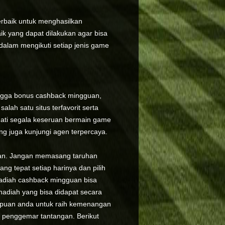
erbaik untuk menghasilkan
k yang dapat dilakukan agar bisa
alam mengikuti setiap jenis game
ingga bonus cashback mingguan,
alah satu situs terfavorit serta
mati segala keseruan bermain game
ng juga kunjungi agen terpercaya.
kan. Jangan memasang taruhan
ang tepat setiap harinya dan pilih
adiah cashback mingguan bisa
 hadiah yang bisa didapat secara
mpuan anda untuk raih kemenangan
ra penggemar tantangan. Berikut