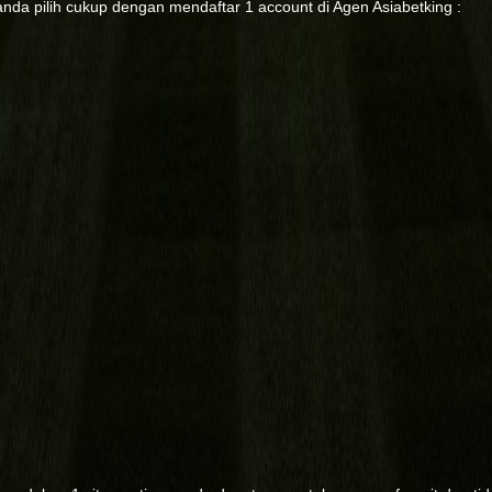
a anda pilih cukup dengan mendaftar 1 account di Agen Asiabetking :