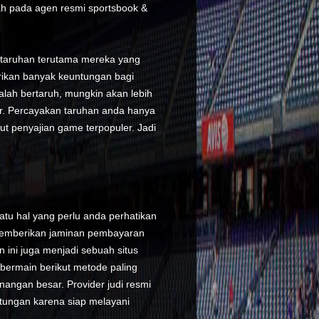
 pada agen resmi sportsbook &
a taruhan terutama mereka yang
rikan banyak keuntungan bagi
lah bertaruh, mungkin akan lebih
sir. Percayakan taruhan anda hanya
ut penyajian game terpopuler. Jadi
satu hal yang perlu anda perhatikan
memberikan jaminan pembayaran
ini juga menjadi sebuah situs
bermain berikut metode paling
angan besar. Provider judi resmi
tungan karena siap melayani