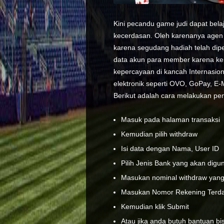
Kini pecandu game judi dapat belaj
kecerdasan. Oleh karenanya agen 
karena segudang hadiah telah dip
data akun para member karena ke
kepercayaan di kancah Internasion
elektronik seperti OVO, GoPay, E-
Berikut adalah cara melakukan pen
Masuk pada halaman transaksi
Kemudian pilih withdraw
Isi data dengan Nama, User ID
Pilih Jenis Bank yang akan digu
Masukan nominal withdraw yang
Masukan Nomor Rekening Terda
Kemudian klik Submit
Atau jika anda butuh bantuan b