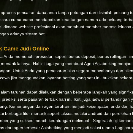
mproses pencairan dana anda tanpa potongan dan disinilah peluang t
 secara cuma-cuma mendapatkan keuntungan namun ada peluang terbai
l dimana website profesional akan membuat member merasa leluasa d
ngan adanya sistem bot.
k Game Judi Online
ka Anda memenuhi prosedur, seperti bonus deposit, bonus rollingan h
 menarik lainnya. Hal ini juga yang membuat Agen Asiabetking menjadi s
alangan. Untuk Anda yang penasaran bisa segera mencobanya dan nik
ecewa jika menggunakan layanan betting yang satu ini, buktikan sekara
lam taruhan dapat dilakukan dengan beberapa langkah yang signifi
ediksi serta pasaran terbaik hari ini. Ikuti juga jadwal pertandingan y
enang. Kemenangan dari agen taruhan menjadi kesempatan anda dan h
rtai berbagai fitur menarik seperti akses melalui android dan perolehan
member yang sukses meraih keuntungan melimpah. Segeralah uji kema
atas dari agen terbesar Asiabetking yang menjadi solusi utama bagi pa