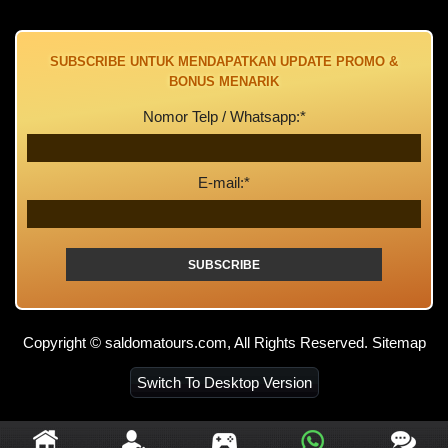
Hiburan ini membutuhkan pelatihan ayam jantan untuk
memastikan bahwa mereka dapat bertarung sampai mati.
Ada tiga spesies ayam utama dari mana ayam aduan
SUBSCRIBE UNTUK MENDAPATKAN UPDATE PROMO &
berasal yakni ayam jantan hitam dengan sisir merah yang
BONUS MENARIK
dikenal memiliki stamina yang luar biasa untuk bertarung
sampai mati, ayam jantan putih dengan kaki berwarna gading
Nomor Telp / Whatsapp:*
dan mata kuning bundar untuk temperamen dan kinerja
pertarungan secepat kilat, dan ayam lima warna dengan
lapisan bulu berwarna kuning, coklat, merah, hitam, dan
E-mail:*
hitam kehitaman untuk fleksibilitasnya yang unik dan
mengetahui kapan harus melarikan diri saat diperlukan.
Aturan per adu ayam tergantung pada wilayahnya, adu ayam
bisa memiliki bobot mulai dari satu kilogram hingga enam
kilogram.
[irp]
Copyright © saldomatours.com, All Rights Reserved.
Sitemap
Sebelum bertanding ayam harus mendapat pelatihan dan
untuk mengetahui ayam mana yang akan dipilih, mereka
Switch To Desktop Version
harus dicatat memiliki kecenderungan pertempuran alami.
Catatan untuk setiap agresi pada ayam kurang lebih 6
minggu sebelumnya kemudian mereka akan mendapat