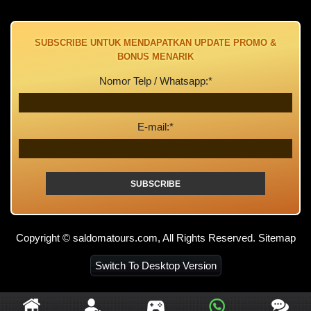
Hiburan ini membutuhkan pelatihan ayam jantan untuk
memastikan bahwa mereka dapat bertarung sampai mati.
Ada tiga spesies ayam utama dari mana ayam aduan
SUBSCRIBE UNTUK MENDAPATKAN UPDATE PROMO &
berasal yakni ayam jantan hitam dengan sisir merah yang
BONUS MENARIK
dikenal memiliki stamina yang luar biasa untuk bertarung
sampai mati, ayam jantan putih dengan kaki berwarna gading
Nomor Telp / Whatsapp:*
dan mata kuning bundar untuk temperamen dan kinerja
pertarungan secepat kilat, dan ayam lima warna dengan
lapisan bulu berwarna kuning, coklat, merah, hitam, dan
E-mail:*
hitam kehitaman untuk fleksibilitasnya yang unik dan
mengetahui kapan harus melarikan diri saat diperlukan.
Aturan per adu ayam tergantung pada wilayahnya, adu ayam
bisa memiliki bobot mulai dari satu kilogram hingga enam
kilogram.
[irp]
Copyright © saldomatours.com, All Rights Reserved.
Sitemap
Sebelum bertanding ayam harus mendapat pelatihan dan
untuk mengetahui ayam mana yang akan dipilih, mereka
Switch To Desktop Version
harus dicatat memiliki kecenderungan pertempuran alami.
Catatan untuk setiap agresi pada ayam kurang lebih 6
minggu sebelumnya kemudian mereka akan mendapat