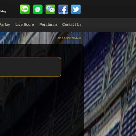
Parlay
Live Score
Peraturan
Contact Us
Home
»
link nova88