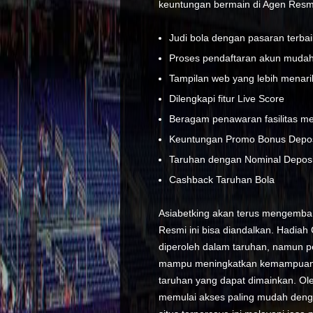
keuntungan bermain di Agen Resm
Judi bola dengan pasaran terbai
Proses pendaftaran akun muda
Tampilan web yang lebih menari
Dilengkapi fitur Live Score
Beragam penawaran fasilitas 
Keuntungan Promo Bonus Depos
Taruhan dengan Nominal Deposi
Cashback Taruhan Bola
Asiabetking akan terus mengemban
Resmi ini bisa diandalkan. Hadiah
diperoleh dalam taruhan, namun p
mampu meningkatkan kemampuannya
taruhan yang dapat dimainkan. Ole
memulai akses paling mudah deng