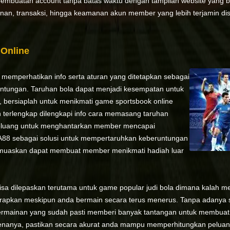
 pembuatan account tanpa batas waktu dengan tampilan website yang berk
nan, transaksi, hingga keamanan akun member yang lebih terjamin dis
 Online
t memperhatikan info serta aturan yang ditetapkan sebagai
tungan. Taruhan bola dapat menjadi kesempatan untuk
, bersiaplah untuk menikmati game sportsbook online
 terlengkap dilengkapi info cara memasang taruhan
peluang untuk menghantarkan member mencapai
88 sebagai solusi untuk mempertaruhkan keberuntungan
emuaskan dapat membuat member menikmati hadiah luar
bisa dilepaskan terutama untuk game popular judi bola dimana kalah 
erapkan meskipun anda bermain secara terus menerus. Tanpa adanya s
mainan yang sudah pasti memberi banyak tantangan untuk membuat 
karenanya, pastikan secara akurat anda mampu memperhitungkan pelu