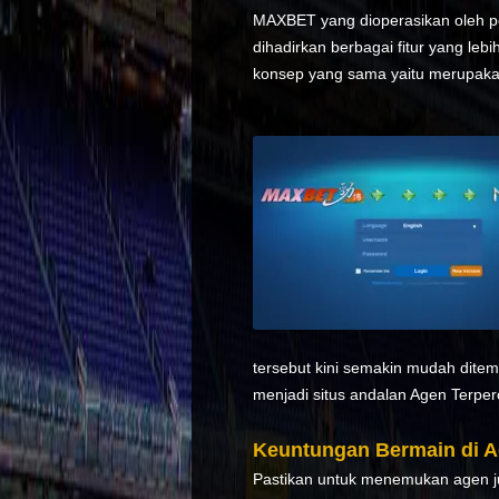
MAXBET yang dioperasikan oleh 
dihadirkan berbagai fitur yang l
konsep yang sama yaitu merupakan 
tersebut kini semakin mudah dite
menjadi situs andalan Agen Terper
Keuntungan Bermain di 
Pastikan untuk menemukan agen j