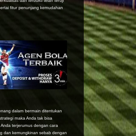
ualitas dan terbukti telah teruji
ertai fitur penunjang kemudahan
menang dalam bermain ditentukan
trategi maka Anda tak bisa
Anda terjerumus dengan cara
ang dan kemungkinan sebab dengan