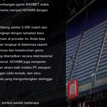
perkembangan game MAXBET maka
ti nama menjadi NOVA88 dengan
rhitung sekitar 5.000 match dan
engkapi dengan tampilan baru
ain di provider ini. Anda bisa
n lengkap di dalamnya seperti
 lainnya dan keseluruhan game
g ditampilkan secara internasional
nasional. NOVA88 juga menjamin
n akses baik melalui PC ataupun
an odds terbaik, dan situs
 bola yang menguntungkan sehingga
 berikut adalah beberapa