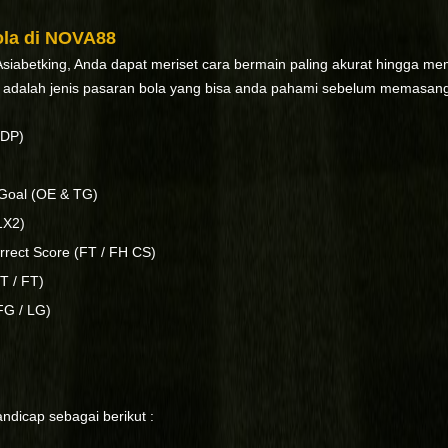
ola di NOVA88
Asiabetking, Anda dapat meriset cara bermain paling akurat hingga 
ut adalah jenis pasaran bola yang bisa anda pahami sebelum memasang
HDP)
 Goal (OE & TG)
1X2)
orrect Score (FT / FH CS)
T / FT)
FG / LG)
ndicap sebagai berikut :