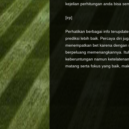
kejelian perhitungan anda bisa s
[irp]
Perhatikan berbagai info terupda
prediksi lebih baik. Percaya diri
menempatkan bet karena dengan m
berpeluang memenangkannya. Itula
keberuntungan namun ketelatenan
matang serta fokus yang baik, ma