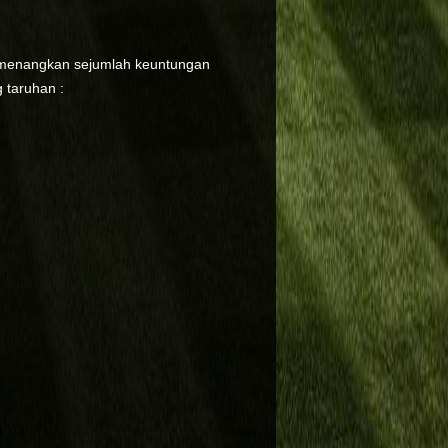
memenangkan sejumlah keuntungan
 taruhan :