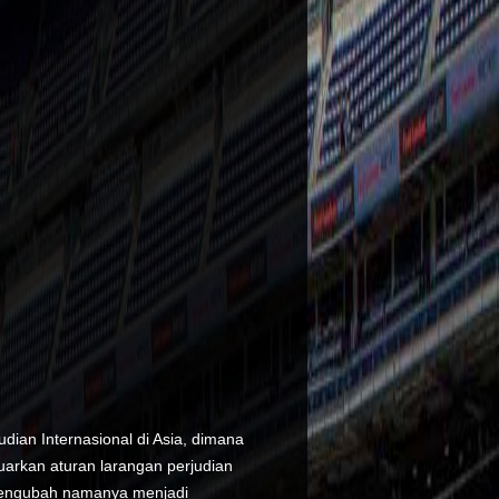
dian Internasional di Asia, dimana
rkan aturan larangan perjudian
n mengubah namanya menjadi