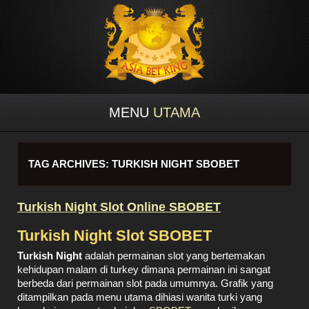
MENU
UTAMA
TAG ARCHIVES:
TURKISH NIGHT SBOBET
Turkish Night Slot Online SBOBET
Turkish Night Slot SBOBET
Turkish Night
adalah permainan slot yang bertemakan
kehidupan malam di turkey dimana permainan ini sangat
berbeda dari permainan slot pada umumnya. Grafik yang
ditampilkan pada menu utama dihiasi wanita turki yang