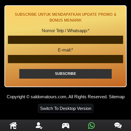
SUBSCRIBE UNTUK MENDAPATKAN UPDATE PROMO &
BONUS MENARIK
Nomor Telp / Whatsapp:*
E-mail:*
Copyright © saldomatours.com, All Rights Reserved.
Sitemap
Switch To Desktop Version