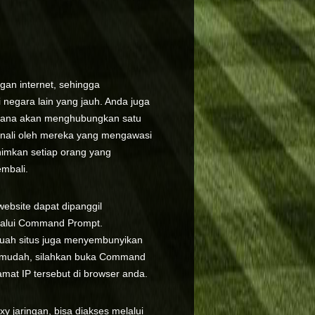
an internet, sehingga
negara lain yang jauh. Anda juga
erhana akan menghubungkan satu
kenali oleh mereka yang mengawasi
imkan setiap orang yang
mbali.
website dapat dipanggil
elalui Command Prompt.
buah situs juga menyembunyikan
ah mudah, silahkan buka Command
mat IP tersebut di browser anda.
xy jaringan, bisa diakses melalui