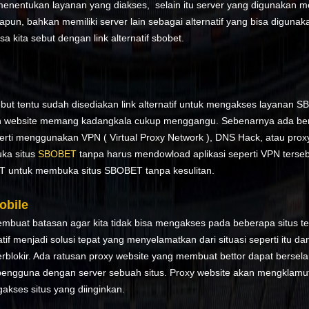
entukan layanan yang diakses, selain itu server yang digunakan me
pun, bahkan memiliki server lain sebagai alternatif yang bisa diguna
sa kita sebut dengan link alternatif sbobet.
ut tentu sudah disediakan link alternatif untuk mengakses layanan
h website memang kadangkala cukup menggangu. Sebenarnya ada be
perti menggunakan VPN ( Virtual Proxy Network ), DNS Hack, atau proxy
ka situs
SBOBET
tanpa harus mendowload aplikasi seperti VPN terse
ET untuk membuka situs SBOBET tanpa kesulitan.
obile
at batasan agar kita tidak bisa mengakses pada beberapa situs tert
natif menjadi solusi tepat yang menyelamatkan dari situasi seperti itu 
terblokir. Ada ratusan proxy website yang membuat bettor dapat bersel
pengguna dengan server sebuah situs. Proxy website akan mengklamufas
kses situs yang diinginkan.