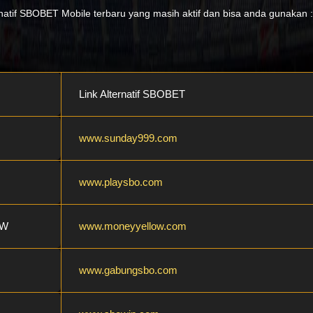
rnatif SBOBET Mobile terbaru yang masih aktif dan bisa anda gunakan :
Link Alternatif SBOBET
www.sunday999.com
www.playsbo.com
OW
www.moneyyellow.com
www.gabungsbo.com