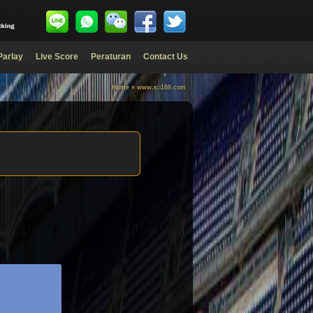
Parlay
Live Score
Peraturan
Contact Us
Home
»
www.rci168.com