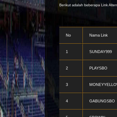
Berikut adalah beberapa Link Alte
No
Nama Link
1
SUNDAY999
2
PLAYSBO
3
MONEYYELL
4
GABUNGSBO