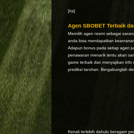
[irp]
Agen SBOBET Terbaik da
Memilih agen resmi sebagai sarana
anda bisa mendapatkan keamanan 
Adapun bonus pada setiap agen ju
penawaran menarik tentu akan sa
game terbaik dan menyajikan info
prediksi taruhan. Bergabunglah de
Kenali terlebih dahulu beragam pe