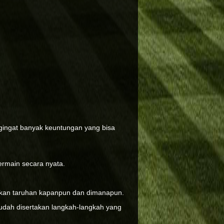
ngingat banyak keuntungan yang bisa
ermain secara nyata.
ukan taruhan kapanpun dan dimanapun.
udah disertakan langkah-langkah yang