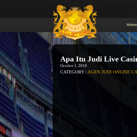
Home
Apa Itu Judi Live Cas
October 1, 2019
CATEGORY :
AGEN JUDI ONLINE
CA