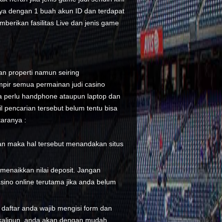
nya dengan 1 buah akun ID dan terdapat
berikan fasilitas Live dan jenis game
an properti namun seiring
ampir semua permainan judi casino
ya perlu handphone ataupun laptop dan
l pencarian tersebut belum tentu bisa
taranya :
kan maka hal tersebut menandakan situs
enaikkan nilai deposit. Jangan
sino online terutama jika anda belum
 daftar anda wajib mengisi form dan
ekalipun, anda akan dengan mudah