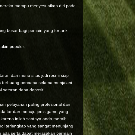
 mereka mampu menyesuaikan diri pada
ng besar bagi pemain yang tertarik
akin populer.
ran dari menu situs judi resmi siap
ak terbuang percuma selama menjalani
i setoran dana deposit.
an pelayanan paling profesional dan
daftar dan menuju jenis game yang
karena inilah saatnya anda meraih
judi terlengkap yang sangat menunjang
g ada serta dapat merasakan bermain