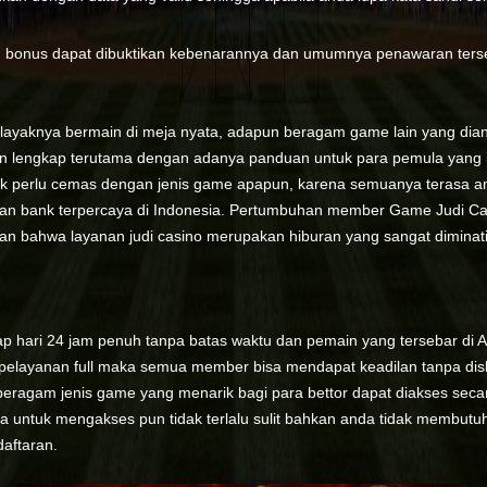
bonus dapat dibuktikan kebenarannya dan umumnya penawaran tersebu
a layaknya bermain di meja nyata, adapun beragam game lain yang di
in lengkap terutama dengan adanya panduan untuk para pemula yang i
ak perlu cemas dengan jenis game apapun, karena semuanya terasa a
yanan bank terpercaya di Indonesia. Pertumbuhan member Game Judi C
an bahwa layanan judi casino merupakan hiburan yang sangat diminat
iap hari 24 jam penuh tanpa batas waktu dan pemain yang tersebar di 
pelayanan full maka semua member bisa mendapat keadilan tanpa disk
na beragam jenis game yang menarik bagi para bettor dapat diakses s
ra untuk mengakses pun tidak terlalu sulit bahkan anda tidak membutu
aftaran.