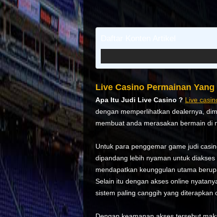
Daftar Konten Artikel
Live Casino Permainan Yan
Apa Itu Judi Live Casino ?
Live casin
dengan memperlihatkan dealernya, dima
membuat anda merasakan bermain di m
Untuk para penggemar game judi casino 
dipandang lebih nyaman untuk diakses k
mendapatkan keunggulan utama berupa b
Selain itu dengan akses online nyatan
sistem paling canggih yang diterapkan 
Dengan keamanan akses tersebut maka me