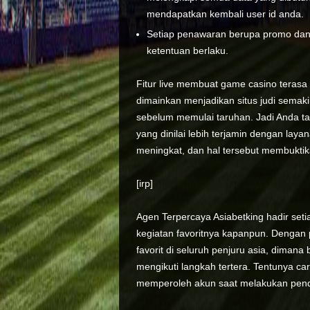
mendapatkan kembali user id anda.
Setiap penawaran berupa promo dan 
ketentuan berlaku.
Fitur live membuat game casino teras
dimainkan menjadikan situs judi semak
sebelum memulai taruhan. Jadi Anda t
yang dinilai lebih terjamin dengan la
meningkat, dan hal tersebut membuktik
[irp]
Agen Terpercaya Asiabetking hadir set
kegiatan favoritnya kapanpun. Dengan 
favorit di seluruh penjuru asia, dima
mengikuti langkah tertera. Tentunya ca
memperoleh akun saat melakukan pend