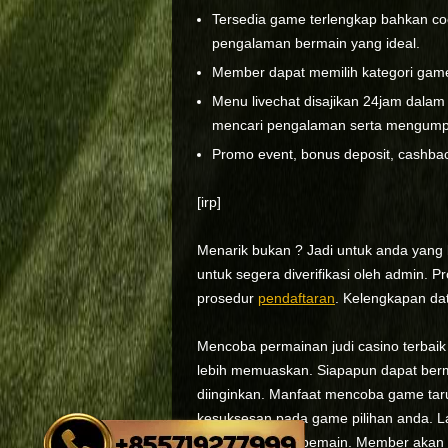
Tersedia game terlengkap bahkan c
pengalaman bermain yang ideal.
Member dapat memilih kategori gam
Menu livechat disajikan 24jam dalam
mencari pengalaman serta mengumpul
Promo event, bonus deposit, cashba
[irp]
Menarik bukan ? Jadi untuk anda yang 
untuk segera diverifikasi oleh admin.
Pr
prosedur
pendaftaran
. Kelengkapan da
Mencoba permainan judi casino terbaik
lebih memuaskan. Siapapun dapat ber
diinginkan. Manfaat mencoba game taru
kesuksesan pada game pilihan anda. La
kebutuhan para pemain. Member akan l