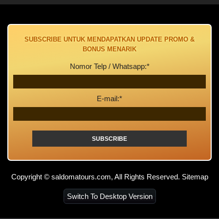
memirit kartu anda hanya dengan menggeser mouse
website dari IBCBET tidak bisa diakses kemudian berganti
serta menarik dan bergengsi. Setiap jenis game bisa diakses
perlahan, serta layanan dari para Dealer cantik yang akan
nama menjadi Maxbet. Perusahaan MAXBET yang
secara online hanya dengan 1 buah akun ID dan terdapat
membagi kartu seperti di meja casino sungguhan. Rasakan
berdomisili di negara Filipina ini sudah berdiri sejak tahun
banyak game yang lebih asyik di layanan Asiabetking. Anda
keberuntungan anda melalui permainan terbaru dari Casino
2010. Dengan dilengkapi oleh jaringan satelit yang mampu
hanya perlu bergabung dengan situs judi yang memberikan
Online dengan kulitas grafic serta resolusi terbaik dilengkapi
SUBSCRIBE UNTUK MENDAPATKAN UPDATE PROMO &
mencapai penjuru dunia, maka situs inipun sukses menjadi
fasilitas Live dan jenis game lebih lengkap ini membuat
tampilanmenarik dan fitur permainan yang praktis sehingga
BONUS MENARIK
website paling top di Asia.
banyak orang tertarik untuk bergabung.
membuat para pemain tidak akan kesulitan dalam menjalani
Nomor Telp / Whatsapp:*
permainan ini.
Keunggulan situs
MAXBET
sendiri adalah menyajikan
taruhan pada semua laga olahraga hingga kombinasi jenis
Akses Game Judi Live Casino Online
Untuk bisa bermain Oriental Casino, tentunya Anda wajib
taruhan tentunya disertai dengan market yang bagus. Para
E-mail:*
mencari Agen Casino Online Terpercaya yang akan dijadikan
bettor umumnya akan mempelajari rincian jenis taruhan yang
Sebelumnya live casino online hanya menyediakan
sebagai perantara dalam proses pembuatan akun serta
ada di MAXBET agar mempermudah mereka saat
permainan baccarat saja, karena keterbatasan teknologi dan
melakukan transaksi deposit dan withdraw. Secara umum
menempatkan taruhan. Yang lebih menarik lagi adalah situs
properti namun seiring berkembangnya teknologi, situs
orang yang akan bermain casino online terlebih dahulu perlu
MAXBET tak hanya sekedar menyuguhkan taruhan laga
casino online saat ini sudah semakin banyak di dunia
memperhatikan segala bentuk aspek keamanan finansial
dari cabang berolahraga dunia, namun kini melengkapinya
internet, bahkan kini hampir semua permainan judi casino
mereka. Di era modern ini ada berbagai macam cara
dengan permainan casino online yang bisa diakses kapan
online sudah dapat dimainkan secara live streaming. Untuk
ataupun metode berbeda dalam melakukan pembayaran
saja. Tentu saja dua type permainan ini bisa dimainkan cukup
dapat mengakses situs judi live casino, anda hanya perlu
atau transaksi secara online, yang anda butuhkan hanyalah
dengan memakai satu buah account terdaftar yakni berupa
handphone ataupun laptop dan komputer yang terhubung
Copyright © saldomatours.com, All Rights Reserved.
Sitemap
mengenal segala aspek atau jenis transaksi yang tersedia.
username dan password untuk melogin. Dengan hadir nya
dengan koneksi internet. Namun situs judi live casino yang
situs Casino Maxbet, para pecinta judi tak perlu lagi
mudah ditemukan di hasil pencarian tersebut belum tentu
Switch To Desktop Version
berpergian ke tempat casino karena kini semua jenis
bisa di percaya, ada beberapa langkah yang harus dilakukan
permainan judi casino bisa dimainkan menggunakan
untuk mendapatkan situs live casino terpercaya, diantaranya