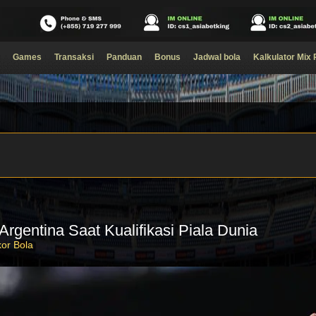
Games
Transaksi
Panduan
Bonus
Jadwal bola
Kalkulator Mix 
rgentina Saat Kualifikasi Piala Dunia
kor Bola