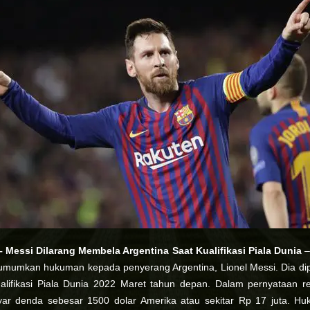
 Messi Dilarang Membela Argentina Saat Kualifikasi Piala Dunia
–
mkan hukuman kepada penyerang Argentina, Lionel Messi. Dia dip
alifikasi Piala Dunia 2022 Maret tahun depan. Dalam pernyataa
 denda sebesar 1500 dolar Amerika atau sekitar Rp 17 juta. Huk