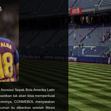
 Asosiasi Sepak Bola Amerika Latin
astikan tak akan bisa memperkuat
n resminya, CONMEBOL menyatakan
uman itu diberikan setelah Messi