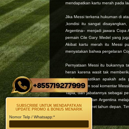
mendapatkan kartu merah pada lag
Jika Messi terkena hukuman di ata
,kondisi itu sangat disayangkan
Argentina– menjadi jawara Copa A
pemain Cile Gary Medel yang jug
Akibat kartu merah itu Messi p
menyatakan bahwa pergelaran Cop
Pernyataan Messi itu bukannya tan
heran karena wasit tak memberik
untuk memastikan apakah ada p
menyebutkan soal komentar Messi 
Tapia, dari jabatannya sebagai p
terkait kegagalan Argentina mela
SUBSCRIBE UNTUK MENDAPATKAN
2022 pada Maret tahun depan. Timn
UPDATE PROMO & BONUS MENARIK
Nomor Telp / Whatsapp:*