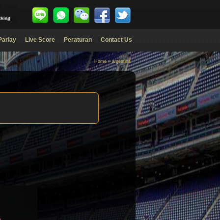
Parlay
Live Score
Peraturan
Contact Us
Home
»
argentina