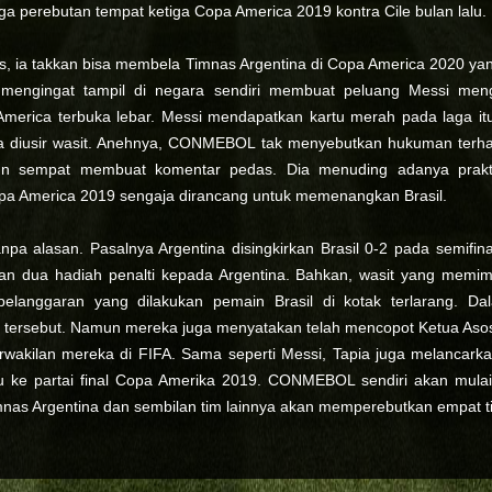
a perebutan tempat ketiga Copa America 2019 kontra Cile bulan lalu.
s, ia takkan bisa membela Timnas Argentina di Copa America 2020 ya
, mengingat tampil di negara sendiri membuat peluang Messi meng
merica terbuka lebar. Messi mendapatkan kartu merah pada laga itu 
a diusir wasit. Anehnya, CONMEBOL tak menyebutkan hukuman terh
un sempat membuat komentar pedas. Dia menuding adanya prakti
a America 2019 sengaja dirancang untuk memenangkan Brasil.
pa alasan. Pasalnya Argentina disingkirkan Brasil 0-2 pada semifinal
an dua hadiah penalti kepada Argentina. Bahkan, wasit yang memimp
elanggaran yang dilakukan pemain Brasil di kotak terlarang. 
tersebut. Namun mereka juga menyatakan telah mencopot Ketua Asosi
erwakilan mereka di FIFA. Sama seperti Messi, Tapia juga melanca
ju ke partai final Copa Amerika 2019. CONMEBOL sendiri akan mulai 
as Argentina dan sembilan tim lainnya akan memperebutkan empat tiket