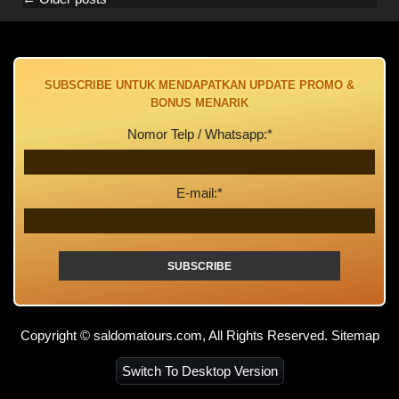
menimba ilmu. “Saya pikir ia bisa menekuni bisnis,
bola, ia mampu mengisi posisi gelandang dan bertahan
jatuh hati terhadap penyerang Belgia itu sejak ia masih
Real Madrid sendiri mengalami banyak penurunan performa
matematika, atau mungkin akuntansi. Ia sangat hebat dalam
dalam pertandingan. Hal ini tentu cocok dengan cara bermain
menukangi Chelsea. Conte memilih Lukaku untuk mengisi
sepeninggal Ronaldo ke Juventus sehingga ini merupakan
hal akademis,” tutur Cain menambahkan.
Ramos yang mampu bertahan sambil memberi bantuan jika
Menanti Debut Chris Smalling di AS ROMA
satu slot di lini depan karena dianggap bisa menerjemahkan
kesempatan Gareth Bale untuk menjadi pemain andalan
sedang menyerang pertahanan lawan. Ia juga dikenal
filosofinya. Permintaan Conte pun dikabulkan petinggi Inter
dalam Real Madrid menggantikan posisi Ronaldo yang kini
KELUARGA SEPAK BOLA
sebagai pemain bertahan yang sulit untuk dilewati oleh
Chris Smalling memiliki kemungkinan yang tinggi untuk
Milan.
sudah tidak bermain di klub tersebut.
SUBSCRIBE UNTUK MENDAPATKAN UPDATE PROMO &
pemain penyerang.
bermain di pertandingan melawan Lazio nanti, dikarenakan
BONUS MENARIK
saat ini AS ROMA memiliki kekurangan pemain dalam lini
Darah sepak bola mengalir deras dalam keluarga Maguire.
Namun pada negosiasi transfer Lukaku berjalan lambat
pertahanan nya yang dimana sebelum nya di isi oleh Kostas
Nomor Telp / Whatsapp:*
Adik laki-lakinya, Laurence, bermain untuk Chesterfield.
karena Inter Milan dan Man United tidak menemukan
Manolas yang pindah ke Napoli, dengan hal ini sudah
Adapun kakak Maguire, Joe, mentas di kompetisi non-
kesepakatan soal harga sang pemain. Dan juga keinginan
dipastikan bahwa Chris Smalling akan menjadi pemain inti
profesional bersama Gainsborough Trinity. Adik perempuan
para fans Inter Milan untuk melihat Lukaku menginjak
dalam klub baru nya ini dan akan memperkuat lini
Maguire yang bernama Daisy juga menekuni bal-balan
E-mail:*
lapangan Giuseppe Meazza terancam tidak terwujud karena
pertahanan di AS ROMA pada pertandingan kali ini. Jika
dengan bermain untuk Handsworth Parramore Ladies.
striker 26 tahun itu justru berbelok ke tim rival, Juventus. The
memang Chris Smalling akan bertandinga dalam pertadingan
Red Devil dan Juventus dikabarkan telah sepakat untuk
kali ini ia harus siap melawan bomber Lazio yaitu Ciro
DIJAGOKAN MASUK MATA UANG POUNDS
menyetujui pertukaran Lukaku dengan Paulo Dybala. Situasi
Immobile yang saat ini sedang dalam performa terbaik nya
itu mau tak mau membuat Inter Milan harus mencari profil
dalam bertanding.
lain. Menurut lapoan dari Sky Sports Italia, Inter Milan tengah
Setelah tampil brilian bersama timnas Inggris pada Piala
mengincar striker Eintracht Frankfurt, Ante Rebic. Penyerang
Dunia 2018, Maguire dijagokan oleh rakyat Inggris supaya
asal Kroasia itu mencatatkan 10 gol dan 6 assist dalam 38
wajahnya masuk mata uang pounds. Sebanyak 50 ribu
Copyright © saldomatours.com, All Rights Reserved.
Sitemap
laga bersama Frankfurt di seluruh kompetisi.
orang menandatangani petisi supaya foto Maguire ‘nongol’ di
pecahan uang 50 pounds. Namun, keinginan suporter The
Switch To Desktop Version
Three Lions tak tercapai. Yang terpilih justru ahli matematika
Rebic bisa menjadi opsi murah untuk Inter Milan karena
Alan Turning.
harganya ditaksir “hanya” 40 juta euro (sekitar Rp624 miliar),