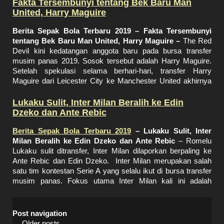
cukup sehingga hal tersebut membaut Chris Smalling harus
Fakta Tersembunyi tentang Bek Baru Man
saat ini yang mengikuti latihan teratur serta mengikuti dengan
mampu untuk menggantikan peran dari Sergio Ramos yang
dilepas dari Manchester United. Saat ini Chris Smalling
United, Harry Maguire
baik program latihan yang di baut sang pelatih meski dia
saat ini bermain di klub yang sama dengan Ramos. Karena
bermain di AS ROMA dengan status pemain pinjaman,
dikabarkan tidak masuk dalam rencana Zidane di musim ini,
saat ini Ramos masih mendominasi pertahanan dari Real
namun saat ini belum ada informasi pasti apakah Chris
Berita Sepak Bola Terbaru 2019 – Fakta Tersembunyi
sebelumnya juga Gareth Bale hampir melakukan transfer
Madrid ia masih tidak memiliki banyak kesempatan untuk
Smalling akan bermain dalam pertandingan melawan Lazio
tentang Bek Baru Man United, Harry Maguire –
The Red
nya ke klub di Tiongkok namun hal tersebut gagal sehingga
membuktikan diri nya, namun berbeda dengan Ramos ia
pada Serie A nanti, pada pertandingan ini kemungkinan Chris
Devil kini kedatangan anggota baru pada bursa transfer
ia tetap bermain di Real Madrid untuk saat ini. dan kegagalan
jarang bermain dengan kasar dilapangan dan ditambah
Smalling akan menjadi pertahanan utama dari AS ROMA
musim panas 2019. Sosok tersebut adalah Harry Maguire.
transfer nya itu tidak membuat ia berkecil hati dan bermalas
dengan usia nya yang masih sangat mudah itu ia memiliki
pada musim ini.
Setelah spekulasi selama berhari-hari, transfer Harry
– malasan dalam latihan di klub Real Madrid saat ini. Justru
kesempatan untuk berkembang lebih baik lagi dari saat ini.
Maguire dari Leicester City ke Manchester United akhirnya
ia semakin giat dalam berlatih sehingga hal itu membuat
diumumkan pada Senin (5/8/2019). Bek timnas Inggris itu
Namun hal ini akan sulit dalam hal kerja sama tim mereka
Zidane senang akan hal yang dilakukannya.
diangkut dengan mahar 85 juta pounds (Rp 1,4 triliun), rekor
Lukaku Sulit, Inter Milan Beralih ke Edin
Milan Skriniar
yang dimana Chris Smalling tidak memilik cukup waktu
dunia untuk seorang bek. Adapun durasi kontrak Maguire di
Dzeko dan Ante Rebic
untuk beradaptasi di tim barunya dan juga menjalin kerja
Old Trafford adalah enam tahun. Sebelum Maguire melakoni
sama dalam tim yang dimana sangat dibutuhkan dalam
Pemain muda berusia 24 tahun ini saat ini bermain untuk
debut, berikut ini kami sajikan lima fakta tentang sang bek
Berita Sepak Bola Terbaru 2019
– Lukaku Sulit, Inter
Gareth Bale Kini Bisa Diandalkan
olahraga sepak bola ini. Namun jika ia akan dimainkan pada
klub Inter Milan dan mengisi pertahanan tengah dari klub
yang mungkin belum Anda ketahui.
Milan Beralih ke Edin Dzeko dan Ante Rebic
– Romelu
pertandingan saat melawan Lazio Chris Smalling mengaku
tersebut, saat ini klub Manchester United dan juga Barcelona
Lukaku sulit ditransfer, Inter Milan dilaporkan berpaling ke
Belum lama ini Gareth Bale menunjukan performa yang baik
akan siap bermain sebaik mungkin agar tidak
dikabarkan sedang mengincar pemain muda satu ini. Ia
Ante Rebic dan Edin Dzeko. Inter Milan merupakan salah
dalam La Liga yang dimana dalam 3 pertandingan ia berhasil
mengecewakan klub baru nya tersebut apabila Chris
ANAK PINTAR
memiliki sosok penting di bagian pertahanan Inter saat ini.
satu tim kontestan Serie A yang selalu ikut di bursa transfer
memberikan 2 gol dan 1 assist yang dimana sangat
Smalling melakukan debut di AS ROMA dalam pertandingan
musim panas. Fokus utama Inter Milan kali ini adalah
membantu Los Blancos dan berhasil memenangakan
tersebut tentu saja akan menjadi momen yang baik yang
Talenta Maguire bukan hanya di lapangan, tetapi juga dalam
Kalidou Koulibaly
menambah kekuatan di lini serang mereka. Satu nama telah
pertandingan saat melawan Villareal. Hal ini juga yang
akan membuat nama nya menjadi lebih baik dan juga akan
bidang akademis. Saat masih SMP, ia selalu mendapat rata-
ditetapkan, yakni penyerang Manchester United, Romelu
membuat Zidane merasa bahwa Gareth Bale bisa diandalkan
menjadikannya lebih mudah beradaptasi dalam klub baru nya
rata nilai tinggi. “Dia memperoleh ponten A plus atau A,” kata
Pemain asal Prancis berusia 28 tahun ini memiliki
Lukaku. Lukaku merupakan permintaan khusus dari pelatih
di musim ini dan tentu saja Zidane kini memasukannya
tersebut.
Post navigation
Sue Cain, mantan wakil kepala sekolah di tempat Maguire
kemampuan yang sangat fleksibel dalam bermain sepak
anyar I Nerazzurri, Antonio Conte. Conte dikabarkan telah
kedalam rencana yang dibuat untuk Liga pada musim ini.
←
Older posts