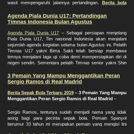
wasit mempengaruhi jalannya pertandingan.
Berita bola
terkini
mengungkapkan bagaimana kedua tim berjuang
untuk memperebutkan posisi atas klasemen, menciptakan
Agenda Piala Dunia U17: Pertandingan
atmosfer yang penuh ketegangan dan semangat di antara
Timnas Indonesia Bulan Agustus
para penggemar. Sejarah panjang rivalitas ini menambah
bobot yang lebih dalam pada laga ini, dan kini kita siap
Agenda Piala Dunia U17
– Sebagai persiapan menjelang
mengungkap semua detail menarik dari pertandingan puncak
Piala Dunia U17, Tim nasional Indonesia akan menjalani
ini.
sejumlah agenda kegiatan selama bulan Agustus ini. Pelatih
Timnas U17 yakni Bima Sakti telah bersiap membawa
timnya menjalani laga uji coba demi mempersiapkan diri di
negeri sendiri. Sementara pelatih Timnas senior yakni Shin
Ringkasan Kunci
Tae yong, akan turun mendampingi hingga memimpin
Timnas U23 dalam turnamen
Piala AFF-U23 2023
yang
3 Pemain Yang Mampu Menggantikan Peran
Pertandingan antara Real Madrid dan Atletico Madrid
diadakan di Thailand. Pemain Tottenham tidak jadi bergabung
Sergio Ramos di Real Madrid
selalu penuh drama.
ke Timnas Indonesia demi memantapkan persiapan timnas
Hasil skor terbaru Real Madrid
menunjukkan
jelang Piala Dunia U17, namun Timnas Indonesia akan
Berita Sepak Bola Terbaru 2019
– 3 Pemain Yang Mampu
persaingan yang ketat.
menjalani beberapa laga uji coba Internasional dalam sebuah
Menggantikan Peran Sergio Ramos di Real Madrid
–
turnamen dengan tema International Youth Championship
Keputusan krusial oleh wasit sering kali mempengaruhi
2023 yang digelar di Bali.
hasil akhir.
Sergio Ramos, tentunya sudah menjadi nama yang tidak
asing bagi para pecinta sepak bola. Pemain Spanyol
Rivalitas historis ini terus menggelora di kalangan
Timnas U17 besutan Bima ini menggunakan nama
berumur 33 tahun ini merupakan pemain yang mengisi lini
Garuda
penggemar.
United U17
pertahanan dalam Klub Sepak bola Real Madrid selama 10
dan mereka menghadapi dua lawan dalam
Status tim dalam klasemen menjadi faktor penting dalam