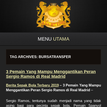
MENU
UTAMA
TAG ARCHIVES:
BURSATRANSFER
3 Pemain Yang Mampu Menggantikan Peran
Sergio Ramos di Real Madrid
Berita Sepak Bola Terbaru 2019
– 3 Pemain Yang Mampu
Menggantikan Peran Sergio Ramos di Real Madrid
–
Sergio Ramos, tentunya sudah menjadi nama yang tidak
asing bagi para pecinta sepak bola. Pemain Spanyol