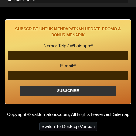
menimba ilmu. “Saya pikir ia bisa menekuni bisnis,
bola, ia mampu mengisi posisi gelandang dan bertahan
jatuh hati terhadap penyerang Belgia itu sejak ia masih
Real Madrid sendiri mengalami banyak penurunan performa
matematika, atau mungkin akuntansi. Ia sangat hebat dalam
dalam pertandingan. Hal ini tentu cocok dengan cara bermain
menukangi Chelsea. Conte memilih Lukaku untuk mengisi
sepeninggal Ronaldo ke Juventus sehingga ini merupakan
hal akademis,” tutur Cain menambahkan.
Ramos yang mampu bertahan sambil memberi bantuan jika
Menanti Debut Chris Smalling di AS ROMA
satu slot di lini depan karena dianggap bisa menerjemahkan
kesempatan Gareth Bale untuk menjadi pemain andalan
sedang menyerang pertahanan lawan. Ia juga dikenal
filosofinya. Permintaan Conte pun dikabulkan petinggi Inter
dalam Real Madrid menggantikan posisi Ronaldo yang kini
KELUARGA SEPAK BOLA
sebagai pemain bertahan yang sulit untuk dilewati oleh
Chris Smalling memiliki kemungkinan yang tinggi untuk
Milan.
sudah tidak bermain di klub tersebut.
SUBSCRIBE UNTUK MENDAPATKAN UPDATE PROMO &
pemain penyerang.
bermain di pertandingan melawan Lazio nanti, dikarenakan
BONUS MENARIK
saat ini AS ROMA memiliki kekurangan pemain dalam lini
Darah sepak bola mengalir deras dalam keluarga Maguire.
Namun pada negosiasi transfer Lukaku berjalan lambat
pertahanan nya yang dimana sebelum nya di isi oleh Kostas
Nomor Telp / Whatsapp:*
Adik laki-lakinya, Laurence, bermain untuk Chesterfield.
karena Inter Milan dan Man United tidak menemukan
Manolas yang pindah ke Napoli, dengan hal ini sudah
Adapun kakak Maguire, Joe, mentas di kompetisi non-
kesepakatan soal harga sang pemain. Dan juga keinginan
dipastikan bahwa Chris Smalling akan menjadi pemain inti
profesional bersama Gainsborough Trinity. Adik perempuan
para fans Inter Milan untuk melihat Lukaku menginjak
dalam klub baru nya ini dan akan memperkuat lini
Maguire yang bernama Daisy juga menekuni bal-balan
E-mail:*
lapangan Giuseppe Meazza terancam tidak terwujud karena
pertahanan di AS ROMA pada pertandingan kali ini. Jika
dengan bermain untuk Handsworth Parramore Ladies.
striker 26 tahun itu justru berbelok ke tim rival, Juventus. The
memang Chris Smalling akan bertandinga dalam pertadingan
Red Devil dan Juventus dikabarkan telah sepakat untuk
kali ini ia harus siap melawan bomber Lazio yaitu Ciro
DIJAGOKAN MASUK MATA UANG POUNDS
menyetujui pertukaran Lukaku dengan Paulo Dybala. Situasi
Immobile yang saat ini sedang dalam performa terbaik nya
itu mau tak mau membuat Inter Milan harus mencari profil
dalam bertanding.
lain. Menurut lapoan dari Sky Sports Italia, Inter Milan tengah
Setelah tampil brilian bersama timnas Inggris pada Piala
mengincar striker Eintracht Frankfurt, Ante Rebic. Penyerang
Dunia 2018, Maguire dijagokan oleh rakyat Inggris supaya
asal Kroasia itu mencatatkan 10 gol dan 6 assist dalam 38
wajahnya masuk mata uang pounds. Sebanyak 50 ribu
Copyright © saldomatours.com, All Rights Reserved.
Sitemap
laga bersama Frankfurt di seluruh kompetisi.
orang menandatangani petisi supaya foto Maguire ‘nongol’ di
pecahan uang 50 pounds. Namun, keinginan suporter The
Switch To Desktop Version
Three Lions tak tercapai. Yang terpilih justru ahli matematika
Rebic bisa menjadi opsi murah untuk Inter Milan karena
Alan Turning.
harganya ditaksir “hanya” 40 juta euro (sekitar Rp624 miliar),