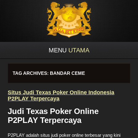
MENU
UTAMA
TAG ARCHIVES:
BANDAR CEME
Situs Judi Texas Poker Online Indonesia
P2PLAY Terpercaya
Judi Texas Poker Online
P2PLAY Terpercaya
P2PLAY adalah situs judi poker online terbesar yang kini