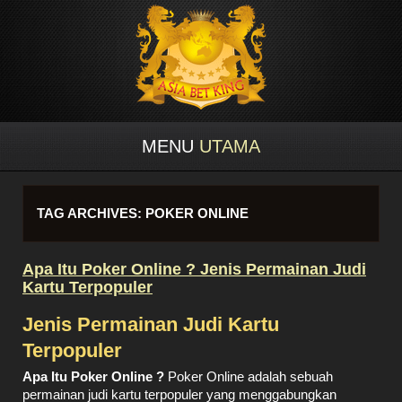
MENU
UTAMA
TAG ARCHIVES:
POKER ONLINE
Apa Itu Poker Online ? Jenis Permainan Judi
Kartu Terpopuler
Jenis Permainan Judi Kartu
Terpopuler
Apa Itu Poker Online ?
Poker Online adalah sebuah
permainan judi kartu terpopuler yang menggabungkan