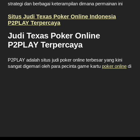
strategi dan berbagai keterampilan dimana permainan ini
diakses secara online. Semua varian poker melibatkan
taruhan sebagai bagian intrinsik dari permainan, dan cara
Situs Judi Texas Poker Online Indonesia
menentukan pemenang adalah dengan membandingkan
P2PLAY Terpercaya
kartu para pemain sesuai dengan kombinasi dan
Judi Texas Poker Online
tingkatannya. Permainan poker sendiri memiliki aturan
bervariasi dalam jumlah kartu yang dibagikan, jumlah kartu
P2PLAY Terpercaya
bersama, jumlah kartu yang tetap tersembunyi, dan prosedur
bermain taruhan. Untuk lebih jelasnya simak ulasan
mengenai game poker berikut ini.
P2PLAY adalah situs judi poker online terbesar yang kini
sangat digemari oleh para pecinta game kartu
poker online
di
Indonesia, karena situs ini menyajikan tampilan yang jauh
Sebagian besar permainan poker modern memulai putaran
lebih menarik dengan nuansa modern dibanding situs poker
pertama dengan memasang taruhan oleh satu pemain
lainnya sehingga player merasa lebih nyaman saat berada
sedangkan dalam poker standar, setiap pemain bertaruh
pada area permainan. Texas Poker Online P2PLAY juga
berdasarkan keinginan yang mereka yakini apakah kartunya
menyajikan ekstra jackpot dengan 2 system terkini yakni
bernilai dibandingkan dengan pemain lain. Hal tersebut
global Jackpot dan Progressive Jackpot, serta
kemudian berlangsung searah jarum jam karena setiap
mengedepankan pola permainan fair 100% tanpa bot. Game
pemain akan mendapat gilirannya. Pemain yang cocok
poker online sendiri merupakan game yang tidak
dengan taruhan dapat menaikkan taruhan. Putaran taruhan
membosankan mengingat cara bermainnya yang cukup seru
berakhir ketika semua pemain telah memasang taruhan
dan menantang serta aturan bermain yang mudah dipahami
terakhir atau melakukan fold. Pemain dengan kombinasi
sehingga menyebabkan para bettor di indonesia semakin
terbaik akan memenangkan taruhan atau mengambil pot.