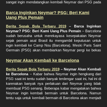
sangat ingin mendatangkan kembali Neymar dari PSG pada
bursa transfer musim ini. Meski sudah mendapatkan Antoine
Griezmann, Barcelona masih tetap menginginkan Neymar
Barca Inginkan Neymar? PSG: Beri Kami
untuk memperkuat tim yang sekarang. Sang juara La Liga
Uang Plus Pemain
Spanyol ini sangat merindukan trofi Liga Champions dan
diyakini Neymar dapat mampu membantunya meraih trofi
Berita Sepak Bola Terbaru 2019
– Barca Inginkan
tersebut. Terlebih, Barcelona mengejar Neymar untuk
Neymar? PSG: Beri Kami Uang Plus Pemain
– Barcelona
mewujudkan permintaan Lionel Messi.
sudah berusaha untuk merekayasa kesepakatan Neymar
sejak pemain asal Brasil itu mengambil keputusan untuk
ingin kembali ke Camp Nou (Barcelona). Meski Paris Saint
Dua tahun yang lalu, Barcelona telah menjual Neymar ke
Germain (PSG) akan membiarkan Neymar pergi ke bekas
PSG sebesar 222 juta euro. Sekarang situasinya sudah
klubnya, Barcelona tetap akan mengalami kesulitan
terbalik, PSG tidak mau rugi dan memasang harga yang
mengajukan kesepakatan yang menarik untuk menariknya
Neymar Akan Kembali ke Barcelona
cukup besar, yaitu 300 juta euro untuk Neymar. Jelas,
kembali. Setelah menandatangani Antoine Griezmann
Barcelona harus mencari cara untuk mengikuti harga yang di
dengan harga sebesar 120 juta euro, Barcelona kini
Berita Sepak Bola Terbaru 2019
– Neymar Akan Kembali
berikan PSG tersebut. Saat ini, Neymar cukup menyesali
kekurangan dana untuk membeli pemain. Karenanya mereka
ke Barcelona
– Kabar bahwa Neymar ingin hengkang dari
keputusan tersebut. Dia sadar potensinya justru buntu
(Barcelona) akan menawarkan kepada PSG uang tunai
PSG saat ini tentu sudah banyak terdengar saat ini, hal ini di
bersama PSG. Kembali ke Barcelona mungkin akan jadi
ditambah dengan seorang pemain untuk Neymar. Laporan ini
karenakan banyak nya perlakuan dari Neymar yang tidak
jalan terbaik untuk menyelamatkan kariernya. Neymar
menunjukkan bahwa Ivan Rakitic lah yang akan ditawarkan
membuat PSG senang. Beberapa kabar mengatakan bahwa
berharap, Barcelona berusaha keras untuk bisa
Barcelona.
Neymar ingin kembali bermain untuk Barcelona. Namun
mendatangkannya kembali.
tentu saja untuk kembali bermain di Barcelona akan menjadi
jalan yang sangat panjang bagi Neymar. Dari pihak PSG
Namun, PSG masih tidak tertarik dengan tawaran yang di
CNews mengklaim PSG telah menetapkan tenggat transfer