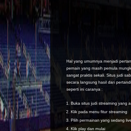
Hal yang umumnya menjadi pertany
pemain yang masih pemula mungki
sangat praktis sekali. Situs judi
secara langsung hasil dari pertand
seperti ini caranya :
Buka situs judi streaming yang
Klik pada menu fitur streaming
Pilih permainan yang sedang liv
Klik play dan mulai