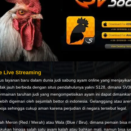
e Live Streaming
us layanan baru dalam dunia judi sabung ayam online yang menjayik
Tidak jauh berbeda dengan situs pendahulunya yakni S128, dimana SV
Permainan taruhan judi yang mengompetisikan ayam ini dapat dimainka
lebih digemari oleh sejumlah bettor di indonesia. Gelanggang atau ar
boja sehingga cukup aman karena perjudian di negara tersebut legal.
h Meron (Red / Merah) atau Wala (Blue / Biru), dimana pemain bisa m
lakukan hingga salah satu ayam kalah atau bahkan mati, namun bisa j