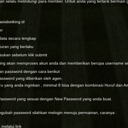
an selalu melindungi para member.
Untuk anda yang tertarik bermain 
siabetking.id
er
data secara lengkap
turan yang berlaku
sukan sebelum klik submit
tking akan memproses akun anda dan memberikan berupa username se
n password dengan cara berikut :
assword yang diberikan oleh agen.
ru yang anda inginkan , minimal 8 bisa dengan kombinasi Huruf dan A
i Password yang sesuai dengan New Password yang anda buat.
ngubah password silahkan melogin menuju permainan, caranya :
melalui link