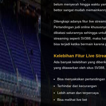
belum menyerah hingga waktu yang 
bettor sangat mudah memainkann
Dilengkapi adanya fitur live str
Pertandingan judi online khususnya
dibatasi salurannya sehingga untu
streaming seperti SV388, maka ha
bisa terjadi ketika bermain karen
Kelebihan Fitur Live Stre
Ada banyak kelebihan yang diberik
yang ditawarkan oleh situs SV388, 
Bisa menyaksikan pertandingan 
Terhindar dari kecurangan
Lebih aman dan terpercaya
Bisa melihat live bet