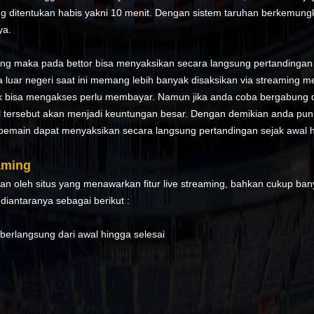
ditentukan habis yakni 10 menit. Dengan sistem taruhan berkemungki
ya.
eaming maka pada bettor bisa menyaksikan secara langsung pertanding
 luar negeri saat ini memang lebih banyak disaksikan via streaming me
k bisa mengakses perlu membayar. Namun jika anda coba bergabung di 
l tersebut akan menjadi keuntungan besar. Dengan demikian anda pu
a pemain dapat menyaksikan secara langsung pertandingan sejak awal h
aming
an oleh situs yang menawarkan fitur live streaming, bahkan cukup bany
diantaranya sebagai berikut :
berlangsung dari awal hingga selesai