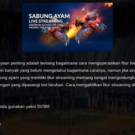
aan penting adalah tentang bagaimana cara mengoperasikan fitur live
n banyak yang belum mengetahui bagaimana caranya, namun jika a
 sabung ayam yang memiliki fitur streaming memang sangat menguntung
ingan yang dipasangi bet taruhan. Cara mengaktifkan fitur streaming d
 anda gunakan yakni SV388
e