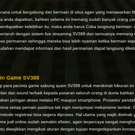
cana untuk bergabung dan bermain di situs agen yang menawarkan fitu
isa anda dapatkan, bahkan selama ini memang sudah banyak orang ya
uk mendapatkan kelebihan itu, maka anda harus Coba langsung bermai
g bertaruh dengan sistem live streaming SV388 dan semuanya memang
s permainan sehingga mereka bisa lebih nyaman ketika bermain se
ahan mendapat informasi dan hasil permainan dapat langsung diket
gin Game SV388
i para pecinta game sabung ayam SV388 untuk menikmati hiburan ini 
an dan sound terbaik kepada pasaran seluruh orang di dunia bahkan 
kan jaringan akses melalui PC maupun smartphone. P
rosedur pendaft
s karena setiap pemain pastinya tak ingin menjumpai mekanisme lamba
etode registrasi bisa segera diproses.
Hal utama yang wajib disimak 
ame judi online
sudah semakin efisien, agen terpercaya sangat mengho
entu diwajibkan mengikuti aturan dengan tujuan mengedepankan konse