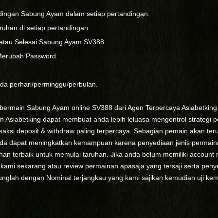
dingan Sabung Ayam dalam setiap pertandingan.
ruhan di setiap pertandingan.
 atau Selesai Sabung Ayam SV388.
Merubah Password.
da perhari/perminggu/perbulan.
 bermain Sabung Ayam online SV388 dari Agen Terpercaya Asiabetkin
Asiabetking dapat membuat anda lebih leluasa mengontrol strategi 
aksi deposit & withdraw paling terpercaya. Sebagian pemain akan ter
 anda dapat meningkatkan kemampuan karena penyediaan jenis permaina
lihan terbaik untuk memulai taruhan. Jika anda belum memiliki account
ami sekarang atau review permainan apasaja yang tersaji serta penye
unglah dengan Nominal terjangkau yang kami sajikan kemudian uji ke