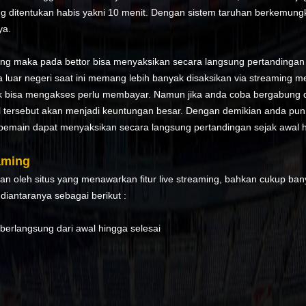
ditentukan habis yakni 10 menit. Dengan sistem taruhan berkemungki
ya.
eaming maka pada bettor bisa menyaksikan secara langsung pertanding
 luar negeri saat ini memang lebih banyak disaksikan via streaming me
k bisa mengakses perlu membayar. Namun jika anda coba bergabung di 
l tersebut akan menjadi keuntungan besar. Dengan demikian anda pu
a pemain dapat menyaksikan secara langsung pertandingan sejak awal h
aming
an oleh situs yang menawarkan fitur live streaming, bahkan cukup bany
diantaranya sebagai berikut :
berlangsung dari awal hingga selesai