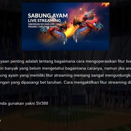
aan penting adalah tentang bagaimana cara mengoperasikan fitur live
n banyak yang belum mengetahui bagaimana caranya, namun jika a
 sabung ayam yang memiliki fitur streaming memang sangat menguntung
ingan yang dipasangi bet taruhan. Cara mengaktifkan fitur streaming d
 anda gunakan yakni SV388
e