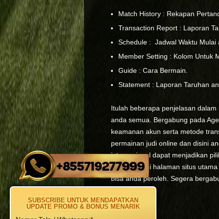
Match History : Rekapan Pertan
Transaction Report : Laporan Ta
Schedule : Jadwal Waktu Mulai
Member Setting : Kolom Untuk 
Guide : Cara Bermain.
Statement : Laporan Taruhan an
Itulah beberapa penjelasan dalam
anda semua. Bergabung pada Agen 
keamanan akun serta metode trans
permainan judi online dan disini
internasional dapat menjadikan pi
mengunjungi halaman situs utama k
bisa anda peroleh. Segera bergab
SUBSCRIBE UNTUK MENDAPATKAN
[irp]
UPDATE PROMO & BONUS MENARIK