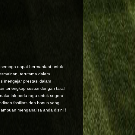
g semoga dapat bermanfaat untuk
permainan, terutama dalam
us mengejar prestasi dalam
n terlengkap sesuai dengan taraf
 maka tak perlu ragu untuk segera
diaan fasilitas dan bonus yang
mampuan menganalisa anda disini !