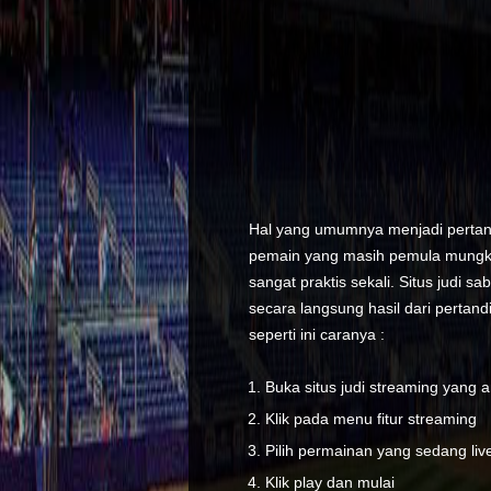
Hal yang umumnya menjadi pertany
pemain yang masih pemula mungki
sangat praktis sekali. Situs judi
secara langsung hasil dari pertand
seperti ini caranya :
Buka situs judi streaming yang
Klik pada menu fitur streaming
Pilih permainan yang sedang liv
Klik play dan mulai