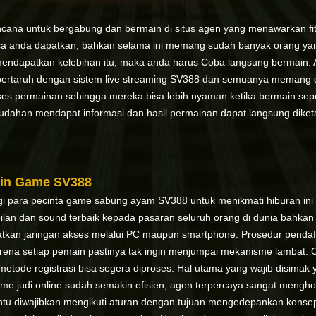
cana untuk bergabung dan bermain di situs agen yang menawarkan fitu
isa anda dapatkan, bahkan selama ini memang sudah banyak orang ya
uk mendapatkan kelebihan itu, maka anda harus Coba langsung bermai
g bertaruh dengan sistem live streaming SV388 dan semuanya memang
s permainan sehingga mereka bisa lebih nyaman ketika bermain se
ahan mendapat informasi dan hasil permainan dapat langsung diket
gin Game SV388
i para pecinta game sabung ayam SV388 untuk menikmati hiburan ini 
an dan sound terbaik kepada pasaran seluruh orang di dunia bahkan 
kan jaringan akses melalui PC maupun smartphone. P
rosedur pendaft
s karena setiap pemain pastinya tak ingin menjumpai mekanisme lamba
etode registrasi bisa segera diproses.
Hal utama yang wajib disimak 
ame judi online
sudah semakin efisien, agen terpercaya sangat mengho
entu diwajibkan mengikuti aturan dengan tujuan mengedepankan konse