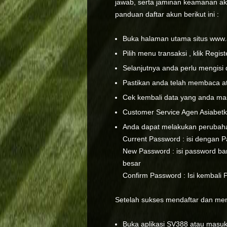
jawab, serta jaminan keamanan ak
panduan daftar akun berikut ini :
Buka halaman utama situs www.a
Pilih menu transaksi , klik Regist
Selanjutnya anda perlu mengisi 
Pastikan anda telah membaca a
Cek kembali data yang anda ma
Customer Service Agen Asiabe
Anda dapat melakukan perubaha
Current Password : isi dengan P
New Password : isi password ba
besar
Confirm Password : Isi kembal
Setelah sukses mendaftar dan me
Buka aplikasi SV388 atau masuk 