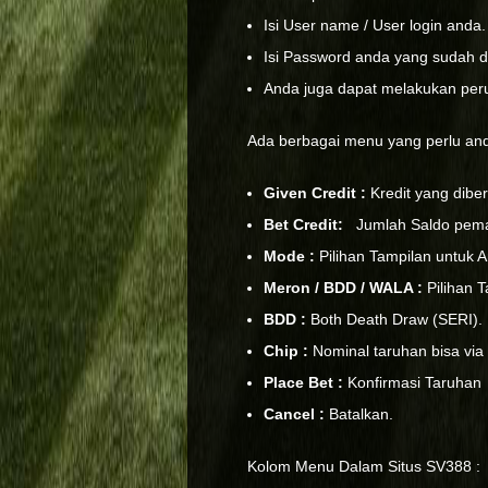
Isi User name / User login anda.
Isi Password anda yang sudah d
Anda juga dapat melakukan peru
Ada berbagai menu yang perlu and
Given Credit :
Kredit yang dibe
Bet Credit:
Jumlah Saldo pem
Mode :
Pilihan Tampilan untuk A
Meron / BDD / WALA :
Pilihan 
BDD :
Both Death Draw (SERI).
Chip :
Nominal taruhan bisa via 
Place Bet :
Konfirmasi Taruhan
Cancel :
Batalkan.
Kolom Menu Dalam Situs SV388 :