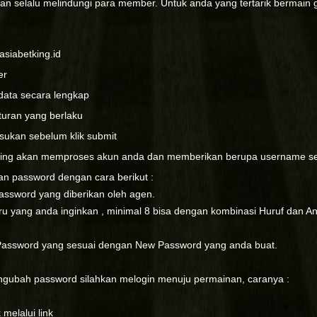
an selalu melindungi para member.
Untuk anda yang tertarik bermain 
siabetking.id
er
data secara lengkap
turan yang berlaku
sukan sebelum klik submit
tking akan memproses akun anda dan memberikan berupa username se
n password dengan cara berikut :
assword yang diberikan oleh agen.
ru yang anda inginkan , minimal 8 bisa dengan kombinasi Huruf dan A
i Password yang sesuai dengan New Password yang anda buat.
ngubah password silahkan melogin menuju permainan, caranya :
melalui link