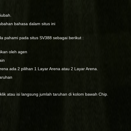
iubah.
bahan bahasa dalam situs ini
a pahami pada situs SV388 sebagai berikut :
rikan oleh agen
ain
rena ada 2 pilihan 1 Layar Arena atau 2 Layar Arena.
Taruhan
klik atau isi langsung jumlah taruhan di kolom bawah Chip.