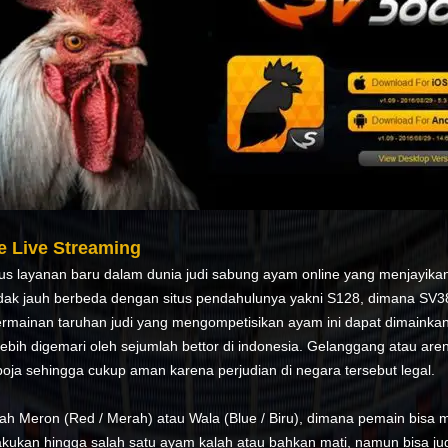
e Live Streaming
us layanan baru dalam dunia judi sabung ayam online yang menjayik
Tidak jauh berbeda dengan situs pendahulunya yakni S128, dimana SV
Permainan taruhan judi yang mengompetisikan ayam ini dapat dimainka
lebih digemari oleh sejumlah bettor di indonesia. Gelanggang atau ar
boja sehingga cukup aman karena perjudian di negara tersebut legal.
h Meron (Red / Merah) atau Wala (Blue / Biru), dimana pemain bisa m
lakukan hingga salah satu ayam kalah atau bahkan mati, namun bisa j