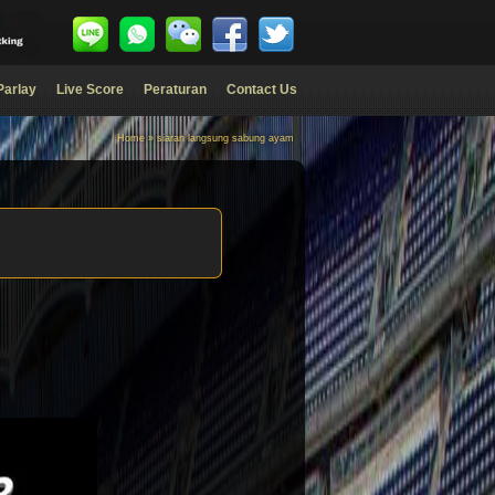
Parlay
Live Score
Peraturan
Contact Us
Home
»
siaran langsung sabung ayam