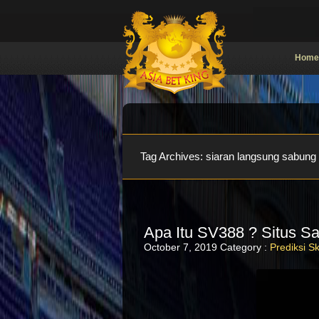
Home
Tag Archives:
siaran langsung sabun
Apa Itu SV388 ? Situs S
October 7, 2019
Category :
Prediksi S