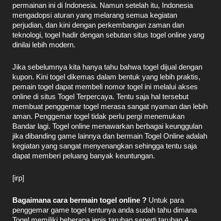
permainan ini di Indonesia. Namun setelah itu, Indonesia
mengadopsi aturan yang melarang semua kegiatan
perjudian, dan kini dengan perkembangan zaman dan
teknologi, togel hadir dengan sebutan situs togel online yang
dinilai lebih modern.
Jika sebelumnya kita hanya tahu bahwa togel dijual dengan
kupon. Kini togel dikemas dalam bentuk yang lebih praktis,
pemain togel dapat membeli nomor togel ini melalui akses
online di situs Togel Terpercaya. Tentu saja hal tersebut
membuat penggemar togel merasa sangat nyaman dan lebih
aman. Penggemar togel tidak perlu pergi menemukan
Bandar lagi. Togel online menawarkan berbagai keunggulan
jika dibanding game lainnya dan bermain Togel Online adalah
kegiatan yang sangat menyenangkan sehingga tentu saja
dapat memberi peluang banyak keuntungan.
[irp]
Bagaimana cara bermain togel online ?
Untuk para
penggemar game togel tentunya anda sudah tahu dimana
Togel memiliki beberapa jenis taruhan seperti taruhan 4