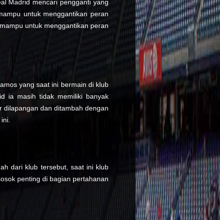
al Madrid mencari pengganti yang
 mampu untuk menggantikan peran
ai mampu untuk menggantikan peran
amos yang saat ini bermain di klub
 ia masih tidak memiliki banyak
r dilapangan dan ditambah dengan
ini.
 dari klub tersebut, saat ini klub
sosok penting di bagian pertahanan