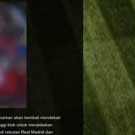
barkan akan kembali mendekati
ggi klub untuk menjelaskan
di rebutan Real Madrid dan