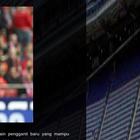
main pengganti baru yang mampu