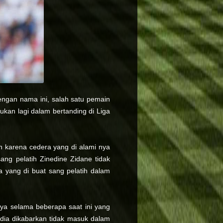
engan nama ini, salah satu pemain
kan lagi dalam bertanding di Liga
 karena cedera yang di alami nya
ng pelatih Zinedine Zidane tidak
a yang di buat sang pelatih dalam
nya selama beberapa saat ini yang
i dia dikabarkan tidak masuk dalam