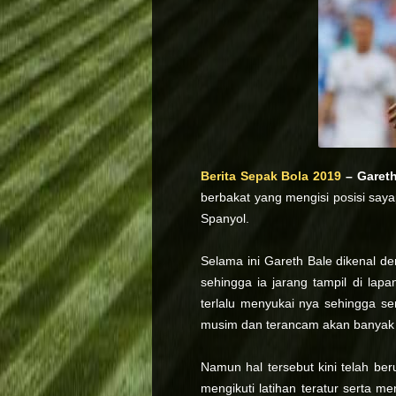
Berita Sepak Bola 2019
– Gareth
berbakat yang mengisi posisi say
Spanyol.
Selama ini Gareth Bale dikenal 
sehingga ia jarang tampil di la
terlalu menyukai nya sehingga se
musim dan terancam akan banyak 
Namun hal tersebut kini telah be
mengikuti latihan teratur serta m